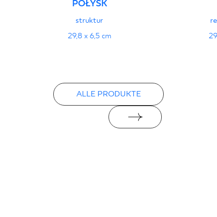
POŁYSK
struktur
re
29,8 x 6,5 cm
29
ALLE PRODUKTE