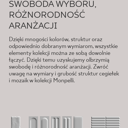
SWOBODA WYBORU,
RÓŻNORODNOŚĆ
ARANŻACJI
Dzięki mnogości kolorów, struktur oraz
odpowiednio dobranym wymiarom, wszystkie
elementy kolekcji można ze sobą dowolnie
łączyć. Dzięki temu uzyskujemy olbrzymią
swobodę i różnorodność aranżacji. Zwróć
uwagę na wymiary i grubość struktur cegiełek
i mozaik w kolekcji Monpelli.