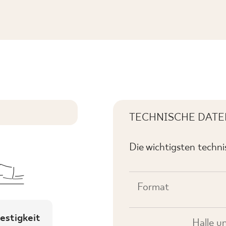
A GRES SZKL. MAT
TECHNISCHE DATE
Die wichtigsten techn
Format
estigkeit
Halle u