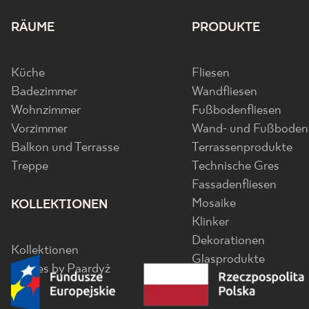
RÄUME
PRODUKTE
Küche
Fliesen
Badezimmer
Wandfliesen
Wohnzimmer
Fußbodenfliesen
Vorzimmer
Wand- und Fußbodenf
Balkon und Terrasse
Terrassenprodukte
Treppe
Technische Gres
Fassadenfliesen
Mosaike
KOLLEKTIONEN
Klinker
Dekorationen
Kollektionen
Glasprodukte
Senses by Paardyż