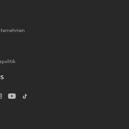
nternehmen
politik
US