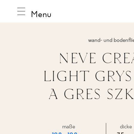
Menu
wand- und bodenfli
NEVE CRE
INSPIRA
LIGHT GRY
PRODUK
A GRES SZK
KOLLEK
maße
dicke