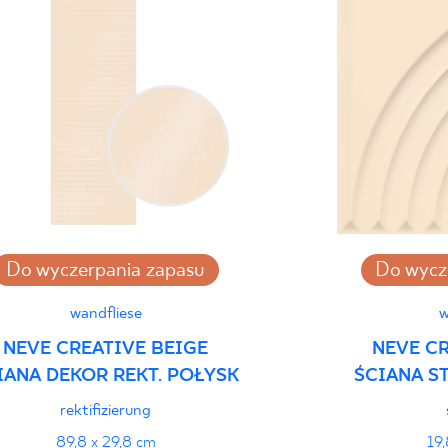
- Grupa BIa
Certyfikat Bezpiecz
Grupa BIa
Certyfikat Zgodnośc
Normą 10/N/22 - G
Do wyczerpania zapasu
Do wycz
Erklärungen zur Lei
wandfliese
w
NEVE CREATIVE BEIGE
NEVE CR
IANA DEKOR REKT. POŁYSK
ŚCIANA S
rektifizierung
89,8 x 29,8 cm
19,