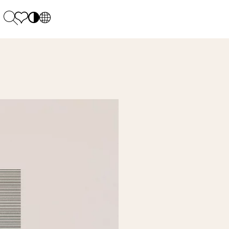
PL
EN
SK
Polecane
Montag - Freitag: 9:00 - 17:00
DE
Sintered stone 
Samstag: 10.00 - 14.00
UK
Monumental
0 55 66 77
RU