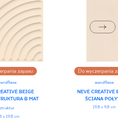
eństwa 9/B/22 -
PDF 110 KB
i Wyrobu z Polską
PDF 88 KB
rupa BIa
erpania zapasu
Do wyczerpania z
stung
PDF
andfliese
wandfliese
EATIVE BEIGE
NEVE CREATIVE 
TRUKTURA B MAT
ŚCIANA POŁY
19,8 x 9,8 cm
struktur
8 x 19,8 cm