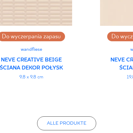
Certyfikat Zgodnośc
Normą 48/N/20 - G
Do wyczerpania zapasu
Do wycz
Erklärungen zur Lei
wandfliese
w
NEVE CREATIVE BEIGE
NEVE CR
ŚCIANA DEKOR POŁYSK
ŚCIA
9,8 x 9,8 cm
19,
ALLE PRODUKTE