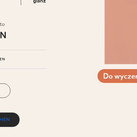
glanz
EHMEN
to
LN
EN
Do wyczer
N
EHEN