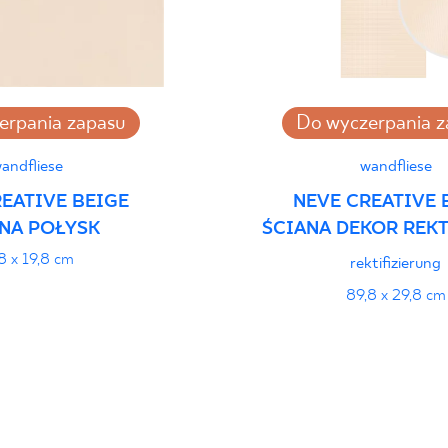
i Wyrobu z Polską
PDF 382 KB
rupa BIII
erpania zapasu
Do wyczerpania z
stung
PDF
andfliese
wandfliese
EATIVE BEIGE
NEVE CREATIVE 
NA POŁYSK
ŚCIANA DEKOR REKT
8 x 19,8 cm
rektifizierung
89,8 x 29,8 cm