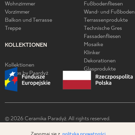
Wohnzimmer
Fußbodenfliesen
Vorzimmer
Wand- und Fußbodenf
Balkon und Terrasse
Terrassenprodukte
Treppe
Technische Gres
Fassadenfliesen
Mosaike
KOLLEKTIONEN
Klinker
Dekorationen
Kollektionen
Glasprodukte
Senses by Paardyż
© 2026 Ceramika Paradyż. All rights reserved.
Zapoznaj się z
polityką prywatności