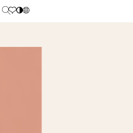
PL
EN
SK
Polecane
Montag - Freitag: 9:00 - 17:00
DE
Sintered stone 
Samstag: 10.00 - 14.00
UK
Monumental
0 55 66 77
RU