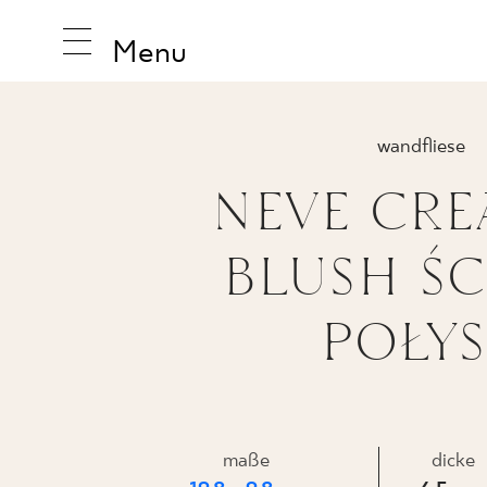
Menu
wandfliese
NEVE CRE
INSPIRA
BLUSH ŚC
PRODUK
POŁY
KOLLEK
maße
dicke