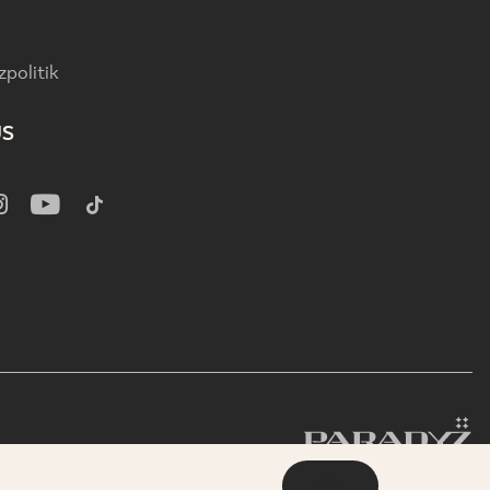
politik
US
OK