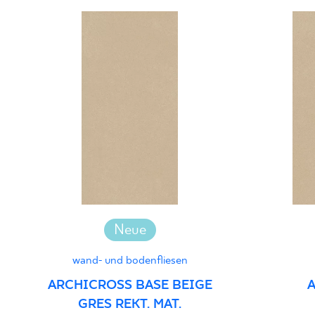
Neue
wand- und bodenfliesen
ARCHICROSS BASE BEIGE
A
GRES REKT. MAT.