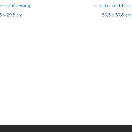
MAT.
MAT.
r rektifizierung
struktur rektifizie
stung
PDF
8 x 29,8 cm
59,8 x 59,8 cm