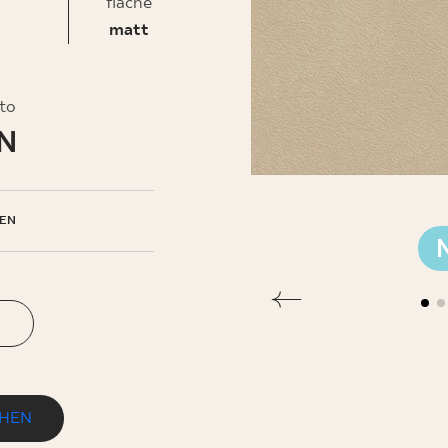
fläche
matt
EHMEN
to
LN
EN
N
EHEN