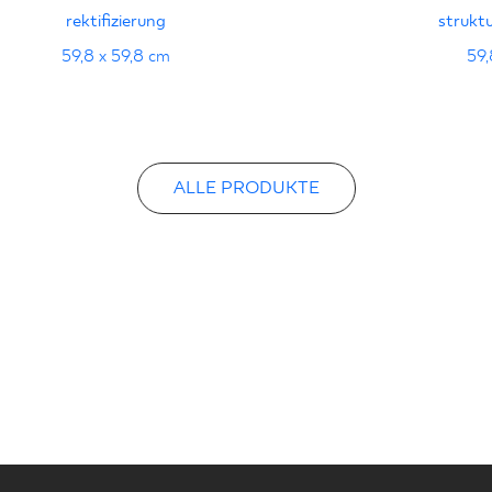
rektifizierung
struktu
Erklärungen zur Lei
59,8 x 59,8 cm
59,
ALLE PRODUKTE