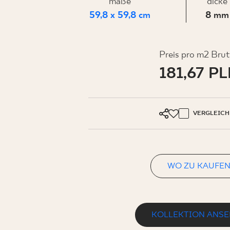
FÜR
maße
dicke
59,8 x 59,8 cm
8 mm
UNTERN
Preis pro m2 Brut
181,67 P
MEIN PROFIL
WO ZU KAUFEN
VERGLEICH
ÜBER UNS
KONTAKT
WO ZU KAUFE
PL
EN
SK
DE
UK
RU
KOLLEKTION ANS