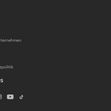
nternehmen
politik
US