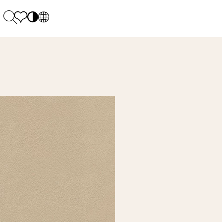
PL
EN
SK
Polecane
Montag - Freitag: 9:00 - 17:00
DE
Sintered stone 
Samstag: 10.00 - 14.00
UK
Monumental
0 55 66 77
RU