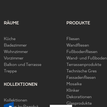
RÄUME
PRODUKTE
Küche
Fliesen
Badezimmer
Wandfliesen
Wohnzimmer
Fußbodenfliesen
Vorzimmer
Wand- und Fußbodenf
Balkon und Terrasse
Terrassenprodukte
Treppe
Technische Gres
Fassadenfliesen
Mosaike
KOLLEKTIONEN
Klinker
Dekorationen
Kollektionen
Glasprodukte
Senses by Paardyż