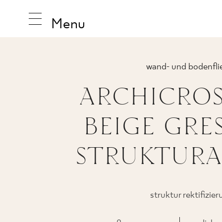
Menu
wand- und bodenfli
ARCHICROS
INSPIRA
BEIGE GRES
PRODUK
STRUKTURA
KOLLEK
struktur rektifizie