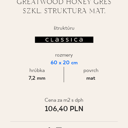
GREATWOOD HONEY GRES
SZKL. STRUKTURA MAT.
KDE KÚPIŤ
O NÁS
štruktúru
MÔJ PROFIL
rozmery
60 x 20 cm
KONTAKT
hrúbka
povrch
7,2 mm
mat
PL
EN
SK
DE
UK
RU
Cena za m2 s dph
106,40 PLN