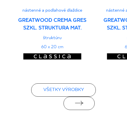
PDF 108 KB
nástenné a podlahové dlaždice
nástenné a
Certyfikat uprawniający do oznaczania
GREATWOOD CREMA GRES
GREATW
wyrobu znakiem bezpieczeństwa 95/B/21
SZKL. STRUKTURA MAT.
SZKL. 
- Grupa BIa
štruktúru
PDF 108 KB
60 x 20 cm
6
Certyfikat zgodności z Polską Normą nr
96-N-21
PDF 78 KB
Vyhlásenia o výkone
VŠETKY VÝROBKY
PDF