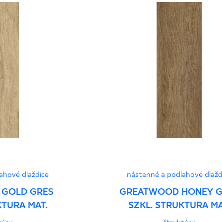
Grupa BIa
Certyfikat Zgodnośc
Normą 96/N/21 - G
Certyfikat uprawnia
wyrobu znakiem bez
B-21
Certyfikat uprawnia
wyrobu znakiem bez
ahové dlaždice
nástenné a podlahové dlažd
- Grupa BIa
GOLD GRES
GREATWOOD HONEY G
KTURA MAT.
SZKL. STRUKTURA MA