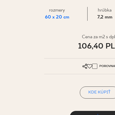
PRE BIZN
rozmery
hrúbka
60 x 20 cm
7,2 mm
MÔJ PROFIL
KDE KÚPIŤ
Cena za m2 s dp
106,40 P
O NÁS
KONTAKT
POROVNA
PL
EN
SK
DE
UK
RU
KDE KÚPIŤ