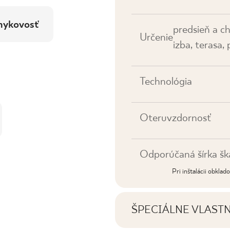
mykovosť
predsieň a c
Určenie
izba, terasa,
Technológia
Oteruvzdornosť
Odporúčaná šírka šk
Pri inštalácii obkla
ŠPECIÁLNE VLAST
Najdôležitejšie vlastno