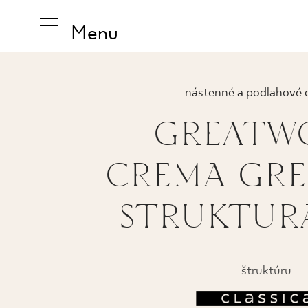
Menu
nástenné a podlahové 
GREATW
INŠPIRUJ
CREMA GRES
PRODUK
STRUKTUR
KOLEKCI
štruktúru