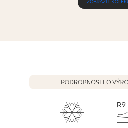
ZOBRAZIŤ KOLEK
GREATWOOD CREMA GRES SZKL. ST
60 x 20 cm
PODROBNOSTI O VÝR