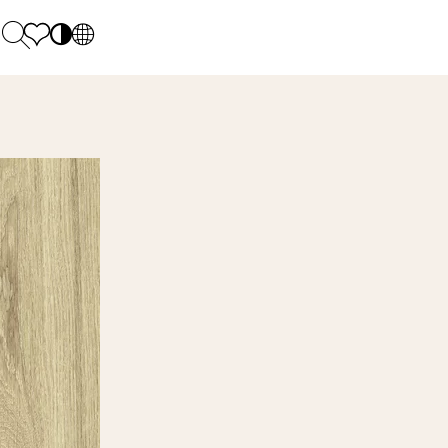
PL
EN
SK
Polecane
Pondelok - piatok: 9.00 - 17.00
DE
Sintered stone 
Sobota: 10.00 - 14.00
UK
Monumental
0 55 66 77
RU