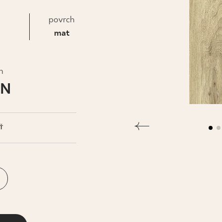
IS
povrch
mat
h
LN
Ť