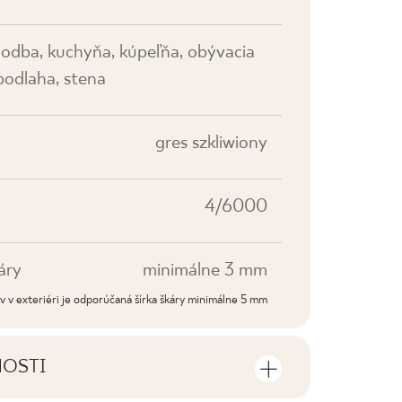
hodba, kuchyňa, kúpeľňa, obývacia
 podlaha, stena
gres szkliwiony
4/6000
áry
minimálne 3 mm
dov v exteriéri je odporúčaná šírka škáry minimálne 5 mm
NOSTI
sti výrobku