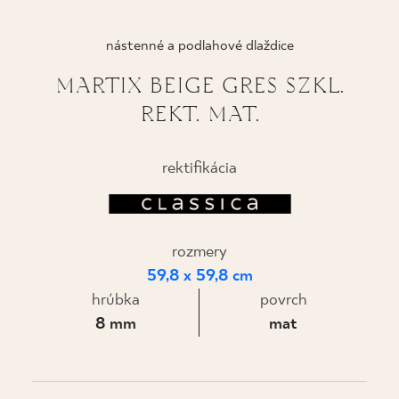
KDE KÚPIŤ
nástenné a podlahové dlaždice
O NÁS
MARTIX BEIGE GRES SZKL.
REKT. MAT.
MÔJ PROFIL
rektifikácia
KONTAKT
rozmery
PL
EN
SK
DE
UK
RU
59,8 x 59,8 cm
hrúbka
povrch
8 mm
mat