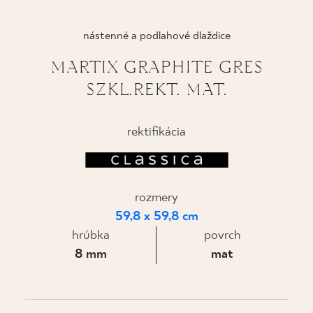
KDE KÚPIŤ
nástenné a podlahové dlaždice
O NÁS
MARTIX GRAPHITE GRES
SZKL.REKT. MAT.
MÔJ PROFIL
rektifikácia
KONTAKT
rozmery
PL
EN
SK
DE
UK
RU
59,8 x 59,8 cm
hrúbka
povrch
8 mm
mat