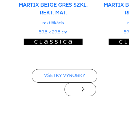
- Grupa BIa
MARTIX BEIGE GRES SZKL.
MARTIX B
REKT. MAT.
R
PDF 108 KB
rektifikácia
Certyfikat zgodności z Polską Normą nr
59,8 x 29,8 cm
59
96-N-21
PDF 78 KB
Vyhlásenia o výkone
PDF
VŠETKY VÝROBKY