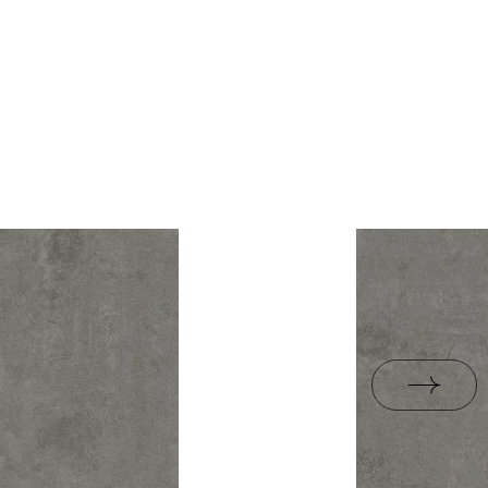
0,89
rami
ZIP 21 MB
áno
l.
19
B.BK.60111.0359.2023
R10
PDF 542 KB
 dlaždice
3.8
áno
eństwa 9/B/22 -
PDF 110 KB
i Wyrobu z Polską
PDF 88 KB
rupa BIa
PDF