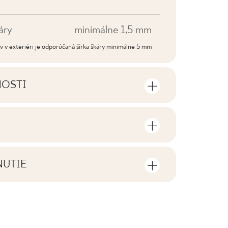
áry
minimálne 1,5 mm
dov v exteriéri je odporúčaná šírka škáry minimálne 5 mm
NOSTI
sti výrobku
sov a štvorcových metrov v jednom
V1
NUTIE
F1-10
tiahnutie súvisiace s daným
ení
5
áno