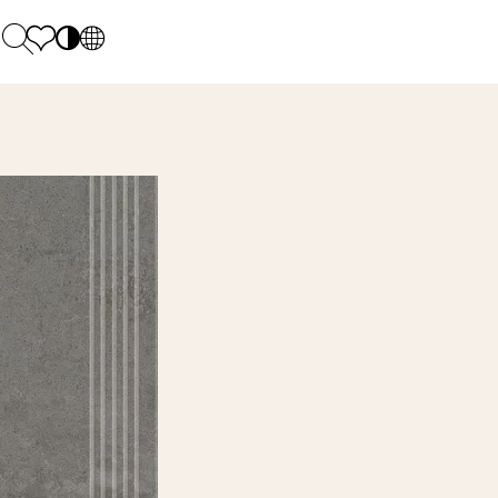
PL
EN
SK
Polecane
Pondelok - piatok: 9.00 - 17.00
DE
Sintered stone 
Sobota: 10.00 - 14.00
UK
Monumental
0 55 66 77
RU