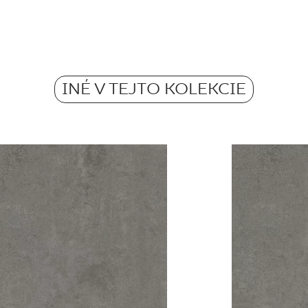
Počet m2 v bal.
Pobierz plik z tekstu
Mrazuvzdornosť
Hmotnosť kg na 1 ba
Atest Higieniczny 
Protišmykovosť
- Grupa BIa
INÉ V TEJTO KOLEKCIE
Hmotnosť v kg jednej
Barwiona w masie
Certyfikat Bezpiecz
Grupa BIa
Certyfikat Zgodnośc
Normą 10/N/22 - G
Vyhlásenia o výkone