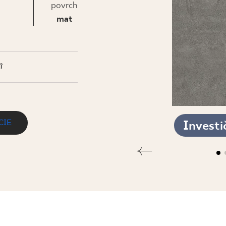
IS
povrch
mat
Ť
CIE
Investi
A NACINANA MAT.