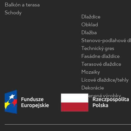
Balkón a terasa
Schody
Dlaždice
Obklad
Dlažba
Stenovo-podlahové dl
Technický gres
Fasádne dlaždice
Terasové dlaždice
Mozaiky
Lícové dlaždice/tehly
Dekorácie
Sklenené výrobky