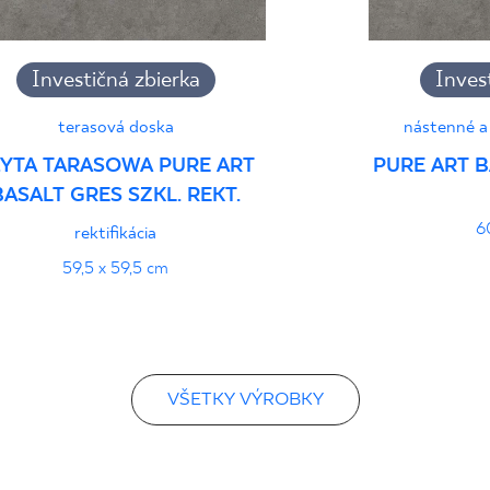
Investičná zbierka
Inves
terasová doska
nástenné a
ŁYTA TARASOWA PURE ART
PURE ART B
BASALT GRES SZKL. REKT.
6
rektifikácia
59,5 x 59,5 cm
VŠETKY VÝROBKY