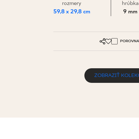
PRE BIZN
rozmery
hrúbka
59,8 x 29,8 cm
9 mm
MÔJ PROFIL
POROVNA
KDE KÚPIŤ
O NÁS
KONTAKT
ZOBRAZIŤ KOLEK
PURE ART BASALT STOPNICA PROST
PL
EN
SK
DE
UK
RU
59,8 x 29,8 cm