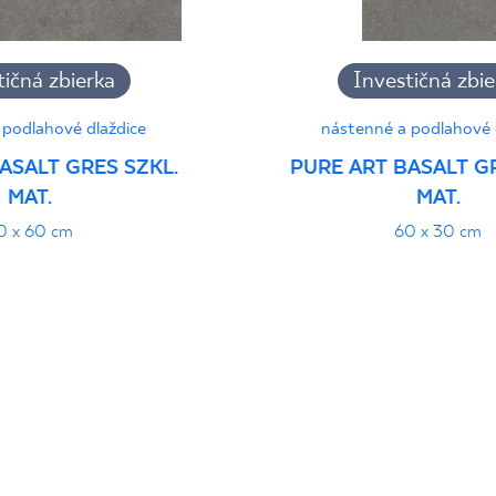
tičná zbierka
Investičná zbie
 podlahové dlaždice
nástenné a podlahové 
ASALT GRES SZKL.
PURE ART BASALT GR
MAT.
MAT.
0 x 60 cm
60 x 30 cm