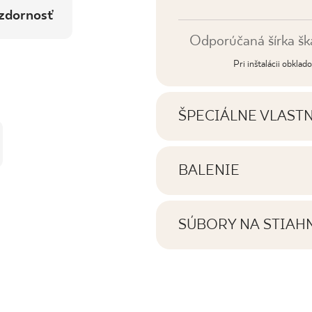
zdornosť
Odporúčaná šírka šk
Pri inštalácii obkla
ŠPECIÁLNE VLAST
Najdôležitejšie vlastno
BALENIE
Informácie o počte ku
Tónovanie
balení výrobku
SÚBORY NA STIAH
Tváre
Tu nájdete súbory na s
výrobkom
Počet výrobkov v bal
Rektifikácia