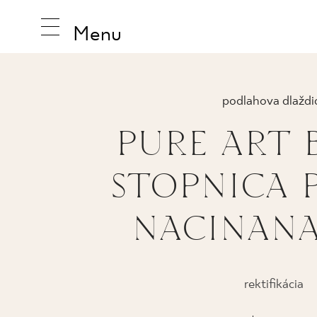
Menu
podlahova dlaždi
PURE ART 
INŠPIRUJ
STOPNICA 
PRODUK
NACINANA
KOLEKCI
rektifikácia