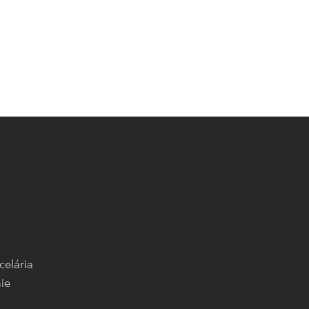
celária
ie