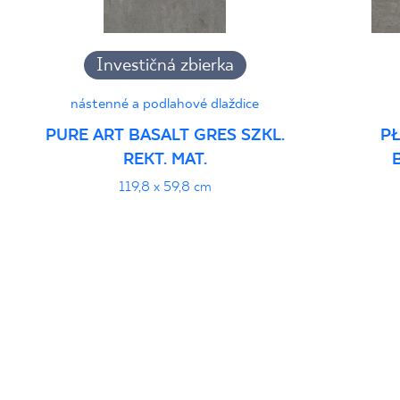
Investičná zbierka
nástenné a podlahové dlaždice
PURE ART BASALT GRES SZKL.
P
REKT. MAT.
119,8 x 59,8 cm