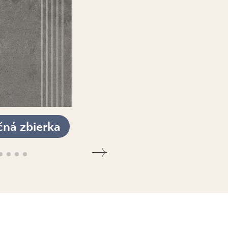
čná zbierka
ZOBRAZIŤ KOLEKCIE