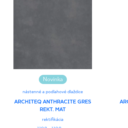
Novinka
nástenné a podlahové dlaždice
ARCHITEQ ANTHRACITE GRES
AR
REKT. MAT
rektifikácia