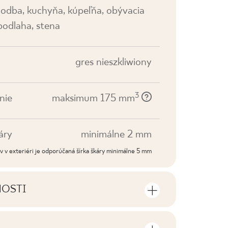
hodba, kuchyňa, kúpeľňa, obývacia
 podlaha, stena
gres nieszkliwiony
3
nie
maksimum 175 mm
áry
minimálne 2 mm
dov v exteriéri je odporúčaná šírka škáry minimálne 5 mm
NOSTI
sti výrobku