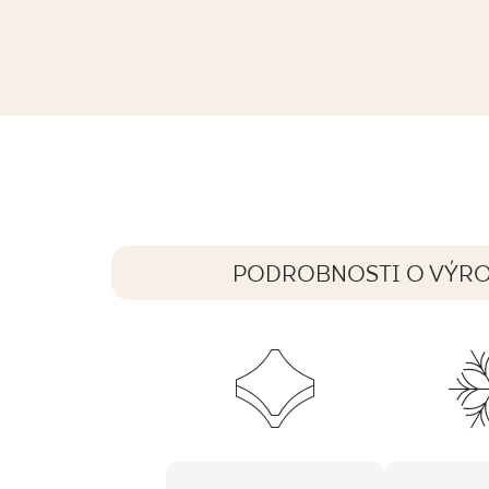
ARCHITEQ LIGHT BROWN GRES REKT
119,8 x 59,8 cm
PODROBNOSTI O VÝR