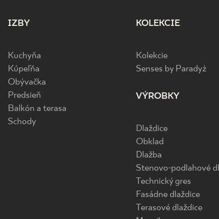
IZBY
KOLEKCIE
Kuchyňa
Kolekcie
Kúpeľňa
Senses by Paradyż
Obývačka
Predsieň
VÝROBKY
Balkón a terasa
Schody
Dlaždice
Obklad
Dlažba
Stenovo-podlahové dl
Technický gres
Fasádne dlaždice
Terasové dlaždice