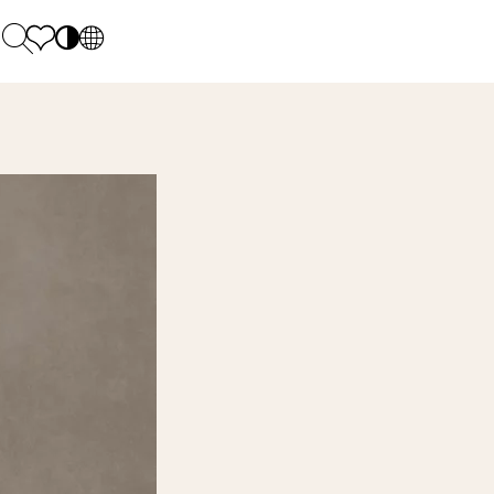
PL
EN
SK
Polecane
Pondelok - piatok: 9.00 - 17.00
DE
Sintered stone 
Sobota: 10.00 - 14.00
UK
Monumental
0 55 66 77
RU