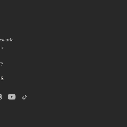
celária
ie
cy
US