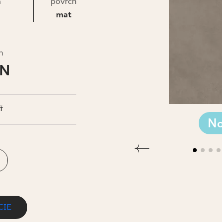
IS
a
povrch
mat
h
LN
Ť
No
CIE