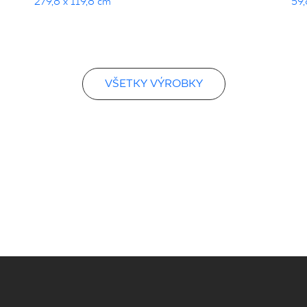
279,8 x 119,8 cm
59,
VŠETKY VÝROBKY