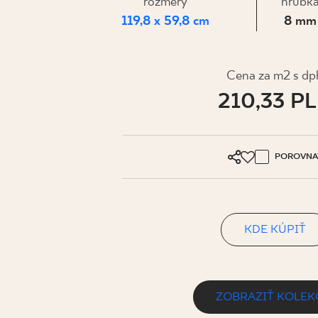
PRE BIZN
rozmery
hrúbk
119,8 x 59,8 cm
8 mm
MÔJ PROFIL
Cena za m2 s dp
210,33 P
KDE KÚPIŤ
O NÁS
KONTAKT
POROVNA
KDE KÚPIŤ
PL
EN
SK
DE
UK
RU
ZOBRAZIŤ KOLEK