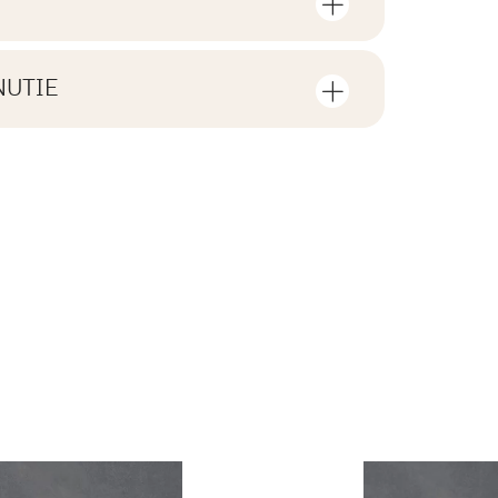
sov a štvorcových metrov v jednom
V1
NUTIE
F1-20
tiahnutie súvisiace s daným
ení
2
áno
1,43
xtúry
ZIP 161 MB
áno
l.
26,6
B.BK.60110.1035.2022
R10
PDF 588 KB
 dlaždice
13.3
áno
i Wyrobu z Polską
PDF 83 KB
rupa BIa