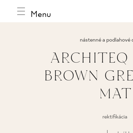
Menu
nástenné a podlahové 
ARCHITEQ
INŠPIRUJ
BROWN GRES
PRODUK
MAT
KOLEKCI
rektifikácia