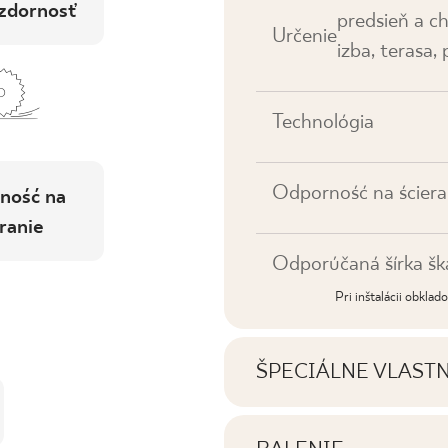
zdornosť
predsieň a c
Určenie
izba, terasa,
Technológia
Odporność na ściera
ność na
ranie
Odporúčaná šírka šk
Pri inštalácii obkla
ŠPECIÁLNE VLAST
Najdôležitejšie vlastno