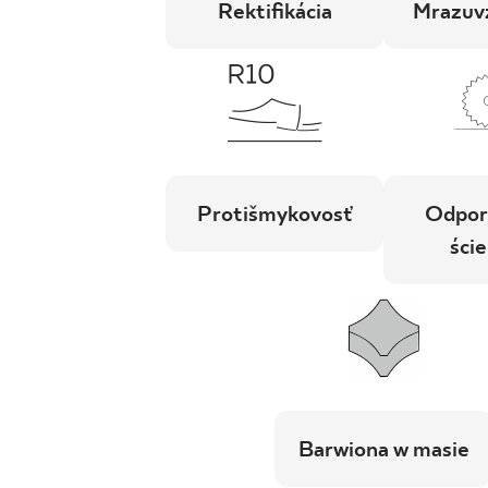
Rektifikácia
Mrazuv
Protišmykovosť
Odpor
ście
Barwiona w masie