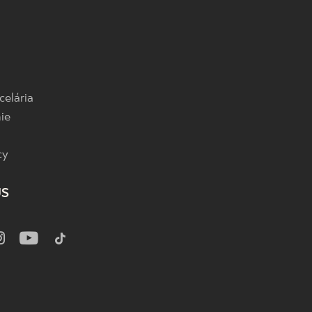
celária
ie
cy
US