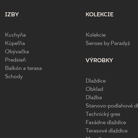
IZBY
KOLEKCIE
Kuchyňa
Kolekcie
Kúpeľňa
Senses by Paradyż
Obývačka
Predsieň
VÝROBKY
Balkón a terasa
Schody
Dlaždice
Obklad
Dlažba
Stenovo-podlahové dl
Technický gres
Fasádne dlaždice
Terasové dlaždice