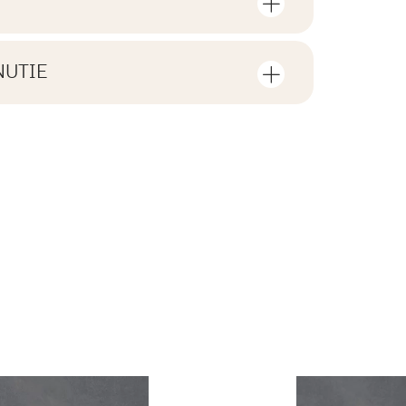
sov a štvorcových metrov v jednom
V1
NUTIE
F1-20
tiahnutie súvisiace s daným
ení
2
áno
1,43
xtúry
ZIP 161 MB
áno
l.
26,17
B.BK.60110.1035.2022
R10
PDF 588 KB
 dlaždice
13.09
áno
i Wyrobu z Polską
PDF 83 KB
rupa BIa