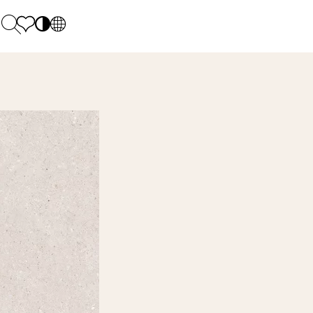
PL
EN
SK
Polecane
Pondelok - piatok: 9.00 - 17.00
DE
Sintered stone 
Sobota: 10.00 - 14.00
UK
Monumental
0 55 66 77
RU