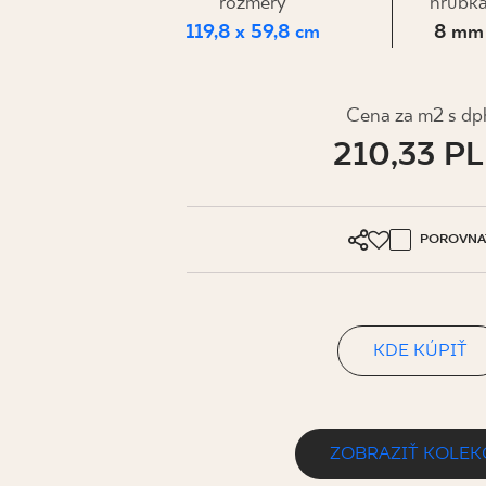
PRE BIZN
rozmery
hrúbk
119,8 x 59,8 cm
8 mm
MÔJ PROFIL
Cena za m2 s dp
210,33 P
KDE KÚPIŤ
O NÁS
KONTAKT
POROVNA
KDE KÚPIŤ
PL
EN
SK
DE
UK
RU
ZOBRAZIŤ KOLEK