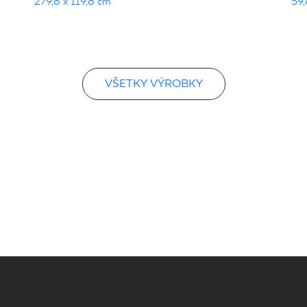
279,8 x 119,8 cm
59,
VŠETKY VÝROBKY