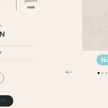
IS
a
povrch
mat
h
LN
Ť
No
CIE