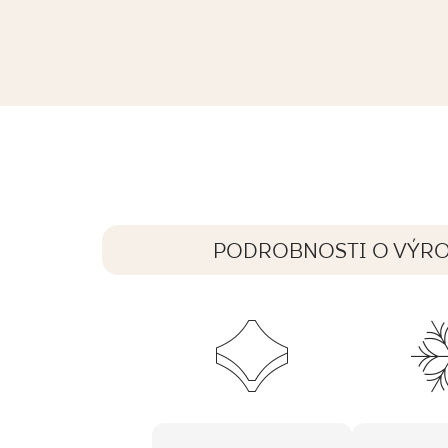
ARCHITEQ GRAIN WHITE GRES REKT
119,8 x 59,8 cm
PODROBNOSTI O VÝR