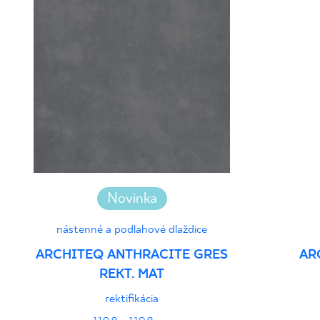
Novinka
nástenné a podlahové dlaždice
ARCHITEQ ANTHRACITE GRES
AR
REKT. MAT
rektifikácia