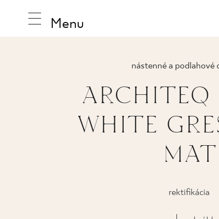
Menu
nástenné a podlahové 
ARCHITEQ
INŠPIRUJ
WHITE GRES
PRODUK
MAT
KOLEKCI
rektifikácia