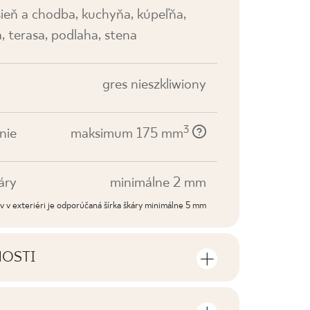
sieň a chodba, kuchyňa, kúpeľňa,
, terasa, podlaha, stena
gres nieszkliwiony
3
nie
maksimum 175 mm
áry
minimálne 2 mm
dov v exteriéri je odporúčaná šírka škáry minimálne 5 mm
NOSTI
sti výrobku