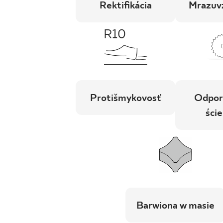
Rektifikácia
Mrazuv
Protišmykovosť
Odpor
ście
Barwiona w masie