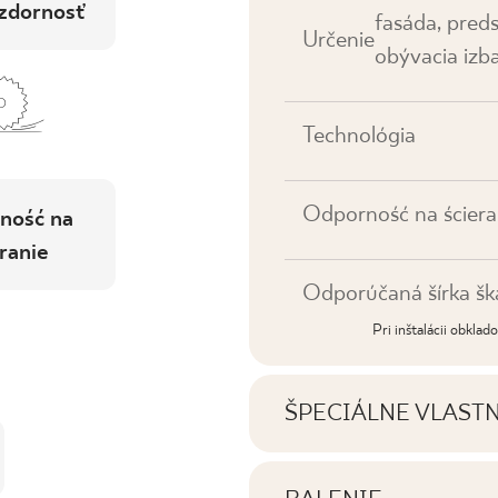
zdornosť
fasáda, pred
Určenie
obývacia izba
Technológia
Odporność na ściera
ność na
ranie
Odporúčaná šírka šk
Pri inštalácii obkla
ŠPECIÁLNE VLAST
Najdôležitejšie vlastno