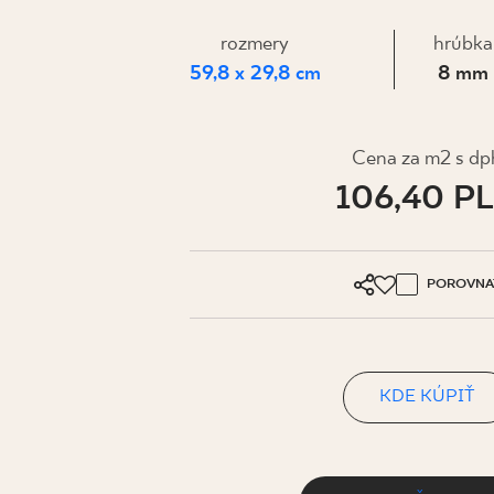
PRE BIZN
rozmery
hrúbka
59,8 x 29,8 cm
8 mm
MÔJ PROFIL
KDE KÚPIŤ
Cena za m2 s dp
106,40 P
O NÁS
KONTAKT
POROVNA
PL
EN
SK
DE
UK
RU
KDE KÚPIŤ