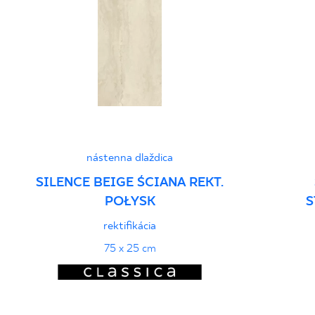
nástenna dlaždica
SILENCE BEIGE ŚCIANA REKT.
POŁYSK
S
rektifikácia
75 x 25 cm