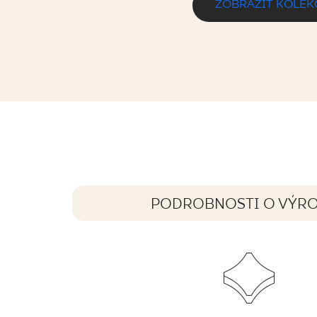
ZOBRAZIŤ KOLEK
SILENCE BEIGE ŚCIANA REKT. MAT
59,8 x 29,8 cm
PODROBNOSTI O VÝR