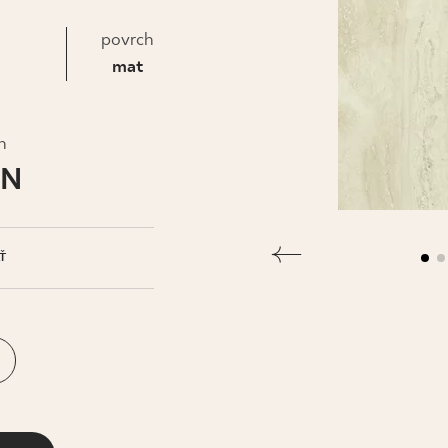
IS
povrch
mat
h
LN
Ť