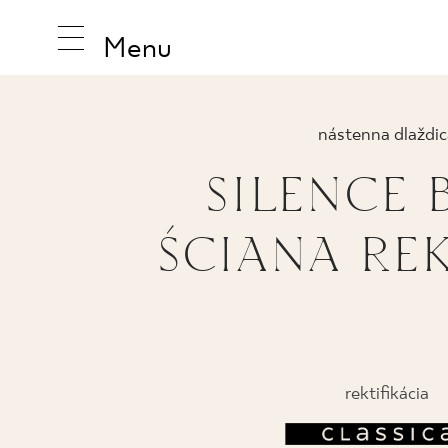
Menu
nástenna dlaždic
SILENCE 
INŠPIRUJ
ŚCIANA REK
PRODUK
KOLEKCI
rektifikácia