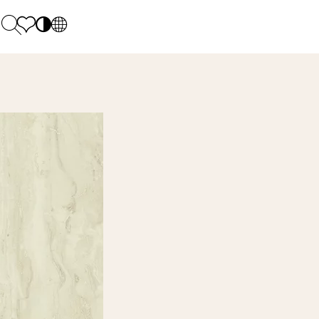
PL
EN
SK
Polecane
Pondelok - piatok: 9.00 - 17.00
DE
Sintered stone 
Sobota: 10.00 - 14.00
UK
Monumental
0 55 66 77
RU