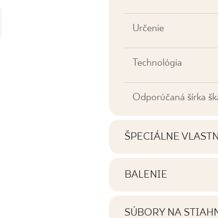
Určenie
Technológia
Odporúčaná šírka šk
ŠPECIÁLNE VLAST
Najdôležitejšie vlastno
BALENIE
Informácie o počte ku
Tónovanie
balení výrobku
SÚBORY NA STIAH