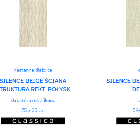
51/B/22 - Grupa BII
Vyhlásenia o výkone
nástenna dlaždica
SILENCE BEIGE ŚCIANA
SILENCE BE
TRUKTURA REKT. POŁYSK
DE
štruktúru rektifikácia
r
75 x 25 cm
59,