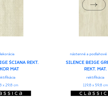
I
PDF
dekorácia
nástenné a podlahové 
IGE ŚCIANA REKT.
SILENCE BEIGE GRE
KOR MAT
REKT. MAT.
ektifikácia
rektifikácia
8 x 29,8 cm
119,8 x 59,8 cm