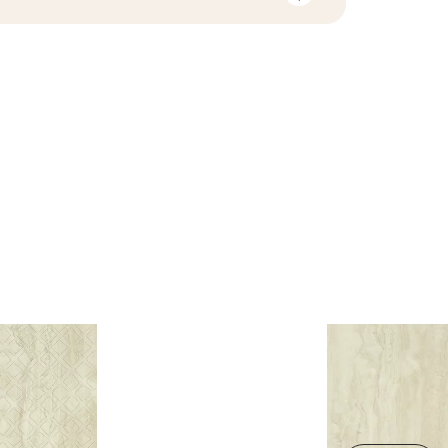
F1-10
tiahnutie súvisiace s daným
ení
9
áno
1,6
rami
ZIP 10 MB
nie
l.
23,52
B-BK-60211-0341-21 -
ND
PDF 368 KB
 dlaždice
2.62
i Wyrobu z Polską
PDF 379 KB
upa BIII
jący do oznaczania
pieczeństwa B nr
PDF 401 KB