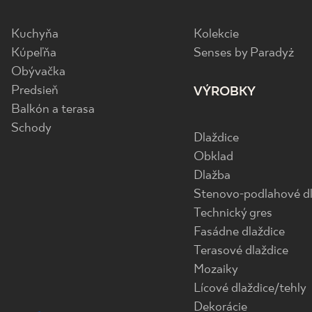
Kuchyňa
Kolekcie
Kúpeľňa
Senses by Paradyż
Obývačka
Predsieň
VÝROBKY
Balkón a terasa
Schody
Dlaždice
Obklad
Dlažba
Stenovo-podlahové dl
Technický gres
Fasádne dlaždice
Terasové dlaždice
Mozaiky
Lícové dlaždice/tehly
Dekorácie