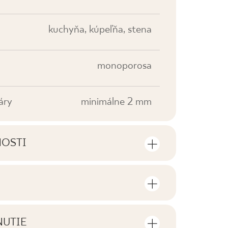
kuchyňa, kúpeľňa, stena
monoporosa
áry
minimálne 2 mm
NOSTI
sti výrobku
sov a štvorcových metrov v jednom
V2
NUTIE