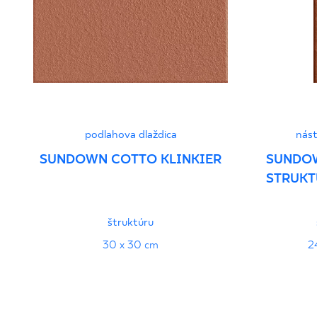
- Grupa BIb
PDF 103 KB
Vyhlásenia o výkone
PDF
podlahova dlaždica
nást
SUNDOWN COTTO KLINKIER
SUNDO
STRUKT
štruktúru
30 x 30 cm
2