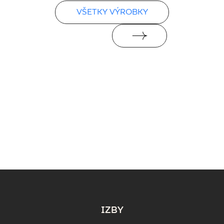
VŠETKY VÝROBKY
IZBY