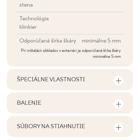
stena
Technológia
klinkier
Odporúčaná šírka škáry
minimálne 5 mm
Pri inštalácii obkladov v exteriéri je odporúčaná šírka škáry
minimálne 5 mm
ŠPECIÁLNE VLASTNOSTI
Najdôležitejšie vlastnosti výrobku
BALENIE
Tónovanie
Informácie o počte kusov a štvorcových
V1
metrov v jednom balení výrobku
SÚBORY NA STIAHNUTIE
Tváre
Tu nájdete súbory na stiahnutie súvisiace s
F1-10