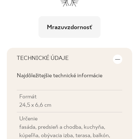
Mrazuvzdornosť
TECHNICKÉ ÚDAJE
Najdôležitejšie technické informácie
Formát
24,5 x 6,6 cm
Určenie
fasáda, predsieň a chodba, kuchyňa,
kúpeľňa, obývacia izba, terasa, balkón,