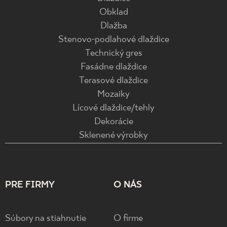
Obklad
Dlažba
Stenovo-podlahové dlaždice
Technický gres
Fasádne dlaždice
Terasové dlaždice
Mozaiky
Lícové dlaždice/tehly
Dekorácie
Sklenené výrobky
PRE FIRMY
O NÁS
Súbory na stiahnutie
O firme