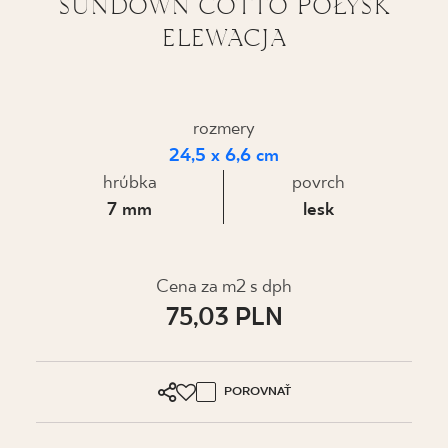
SUNDOWN COTTO POŁYSK
ELEWACJA
KDE KÚPIŤ
O NÁS
rozmery
24,5 x 6,6 cm
MÔJ PROFIL
hrúbka
povrch
7 mm
lesk
KONTAKT
Cena za m2 s dph
PL
EN
SK
DE
UK
RU
75,03 PLN
POROVNAŤ