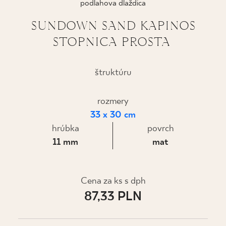
podlahova dlaždica
KDE KÚPIŤ
SUNDOWN SAND KAPINOS
STOPNICA PROSTA
O NÁS
štruktúru
MÔJ PROFIL
rozmery
33 x 30 cm
KONTAKT
hrúbka
povrch
11 mm
mat
PL
EN
SK
DE
UK
RU
Cena za ks s dph
87,33 PLN