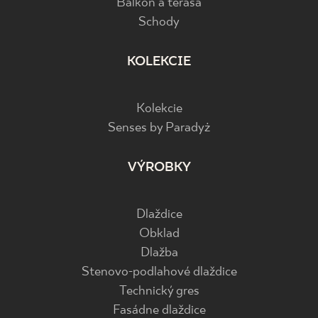
Balkón a terasa
Schody
KOLEKCIE
Kolekcie
Senses by Paradyż
VÝROBKY
Dlaždice
Obklad
Dlažba
Stenovo-podlahové dlaždice
Technický gres
Fasádne dlaždice