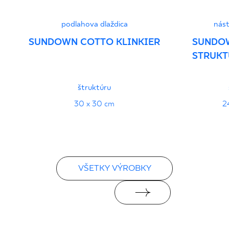
podlahova dlaždica
nást
SUNDOWN COTTO KLINKIER
SUNDO
STRUKT
štruktúru
30 x 30 cm
2
VŠETKY VÝROBKY