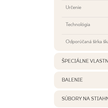
Určenie
Technológia
Odporúčaná šírka šk
ŠPECIÁLNE VLAST
Najdôležitejšie vlastno
BALENIE
Informácie o počte ku
Tónovanie
balení výrobku
SÚBORY NA STIAH
Tváre
Tu nájdete súbory na s