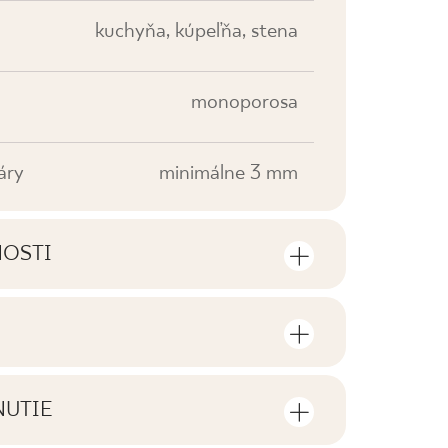
kuchyňa, kúpeľňa, stena
monoporosa
áry
minimálne 3 mm
NOSTI
sti výrobku
sov a štvorcových metrov v jednom
V0
NUTIE
F1
tiahnutie súvisiace s daným