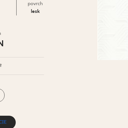
IS
povrch
lesk
h
N
Ť
CIE