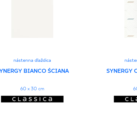
Vyhlásenia o výkone
nástenna dlaždica
náste
YNERGY BIANCO ŚCIANA
SYNERGY 
60 x 30 cm
6