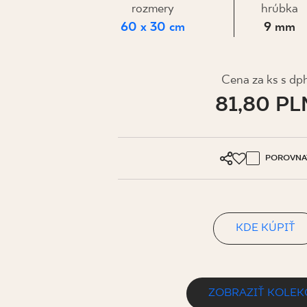
PRE BIZN
rozmery
hrúbka
60 x 30 cm
9 mm
MÔJ PROFIL
Cena za ks s dp
KDE KÚPIŤ
81,80 PL
O NÁS
KONTAKT
POROVNA
PL
EN
SK
DE
UK
RU
KDE KÚPIŤ
ZOBRAZIŤ KOLEK