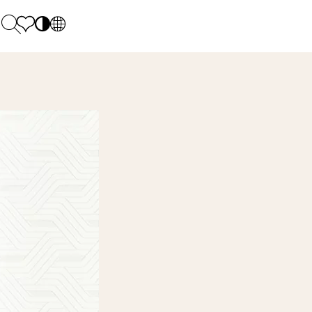
PL
EN
SK
Polecane
Pondelok - piatok: 9.00 - 17.00
DE
Sintered stone 
Sobota: 10.00 - 14.00
UK
Monumental
0 55 66 77
RU