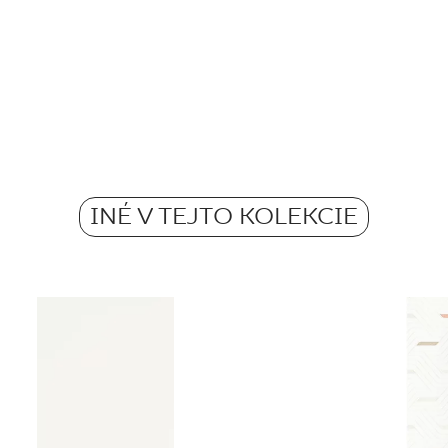
výrobkom
Počet výrobkov v bal
Rektifikácia
Počet m2 v bal.
Pobierz plik z tekstu
Mrazuvzdornosť
Hmotnosť kg na 1 ba
Atest Higieniczny 
Protišmykovosť
Grupa BIII
INÉ V TEJTO KOLEKCIE
Hmotnosť v kg jednej
Certyfikat Bezpiecz
Grupa BIII
Certyfikat Zgodnośc
Normą 48/N/20 - G