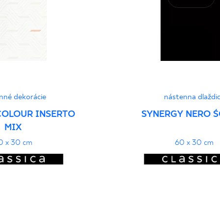
PDF
nné dekorácie
nástenna dlaždi
COLOUR INSERTO
SYNERGY NERO Ś
MIX
0 x 30 cm
60 x 30 cm