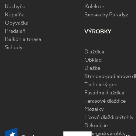
Kuchyňa
Kolekcie
Kúpeľňa
Senses by Paradyż
Obývačka
Predsieň
VÝROBKY
Balkón a terasa
Schody
Dlaždice
Obklad
Dlažba
Stenovo-podlahové dl
Technický gres
Fasádne dlaždice
Terasové dlaždice
Mozaiky
Lícové dlaždice/tehly
Dekorácie
Sklenené výrobky