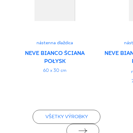
Vyhlásenia o výkone
PDF
nástenna dlaždica
nást
NEVE BIANCO ŚCIANA
NEVE BIAN
POŁYSK
60 x 30 cm
VŠETKY VÝROBKY