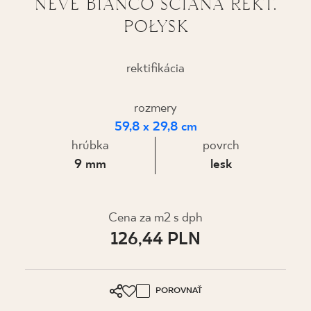
NEVE BIANCO ŚCIANA REKT.
POŁYSK
KDE KÚPIŤ
O NÁS
rektifikácia
rozmery
MÔJ PROFIL
59,8 x 29,8 cm
hrúbka
povrch
KONTAKT
9 mm
lesk
PL
EN
SK
DE
UK
RU
Cena za m2 s dph
126,44 PLN
POROVNAŤ