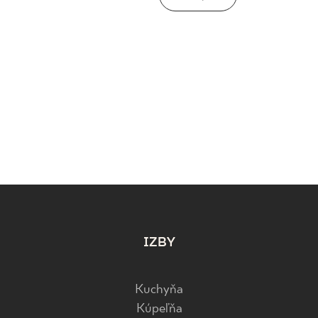
IZBY
Kuchyňa
Kúpeľňa