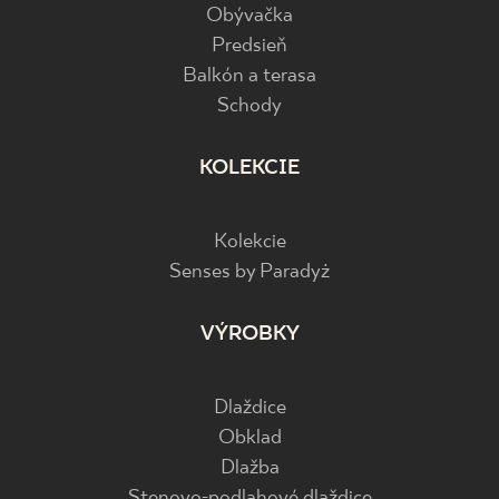
Obývačka
Predsieň
Balkón a terasa
Schody
KOLEKCIE
Kolekcie
Senses by Paradyż
VÝROBKY
Dlaždice
Obklad
Dlažba
Stenovo-podlahové dlaždice