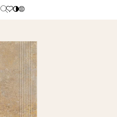
PL
EN
SK
Polecane
Pondelok - piatok: 9.00 - 17.00
DE
Sintered stone 
Sobota: 10.00 - 14.00
UK
Monumental
0 55 66 77
RU