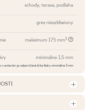
schody, terasa, podlaha
gres nieszkliwiony
3
nie
maksimum 175 mm
áry
minimálne 1,5 mm
dov v exteriéri je odporúčaná šírka škáry minimálne 5 mm
NOSTI
sti výrobku
sov a štvorcových metrov v jednom