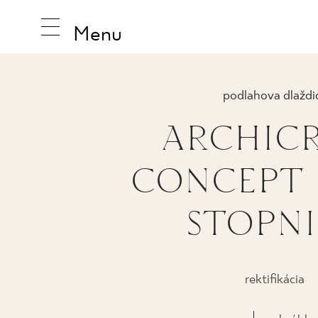
Menu
podlahova dlaždi
ARCHIC
INŠPIRUJ
CONCEPT 
PRODUK
STOPN
KOLEKCI
PRASOWAN
rektifikácia