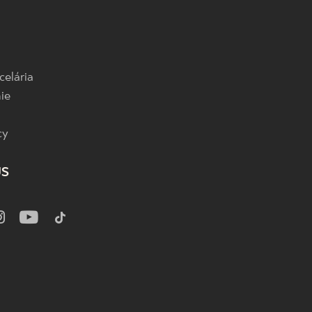
celária
ie
cy
US