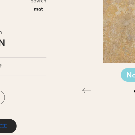
IS
povrch
mat
h
LN
Ť
No
CIE