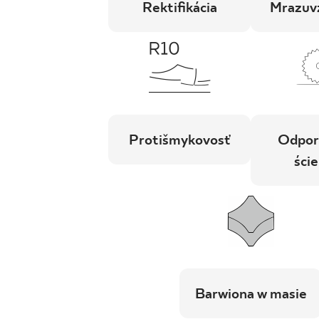
Rektifikácia
Mrazuv
Protišmykovosť
Odpor
ście
Barwiona w masie