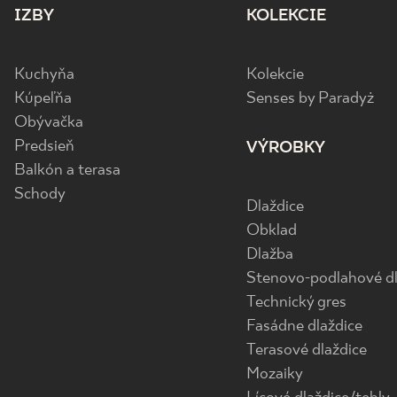
IZBY
KOLEKCIE
Kuchyňa
Kolekcie
Kúpeľňa
Senses by Paradyż
Obývačka
Predsieň
VÝROBKY
Balkón a terasa
Schody
Dlaždice
Obklad
Dlažba
Stenovo-podlahové dl
Technický gres
Fasádne dlaždice
Terasové dlaždice
Mozaiky