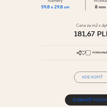
PRE BIZN
rozmery
hrúbka
59,8 x 29,8 cm
8 mm
MÔJ PROFIL
Cena za m2 s dp
181,67 P
KDE KÚPIŤ
O NÁS
KONTAKT
POROVNA
KDE KÚPIŤ
PL
EN
SK
DE
UK
RU
ZOBRAZIŤ KOLEK