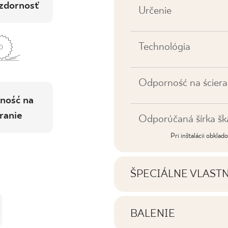
zdornosť
Určenie
Technológia
Odporność na ściera
ność na
ranie
Odporúčaná šírka šk
Pri inštalácii obkla
ŠPECIÁLNE VLAST
Najdôležitejšie vlastno
BALENIE
Informácie o počte ku