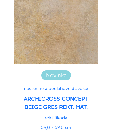
Novinka
nástenné a podlahové dlaždice
ARCHICROSS CONCEPT
BEIGE GRES REKT. MAT.
rektifikácia
59,8 x 59,8 cm