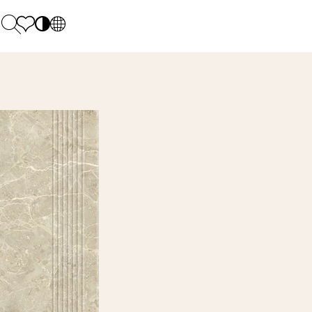
PL
EN
SK
Polecane
Pondelok - piatok: 9.00 - 17.00
DE
Sintered stone 
Sobota: 10.00 - 14.00
UK
Monumental
0 55 66 77
RU