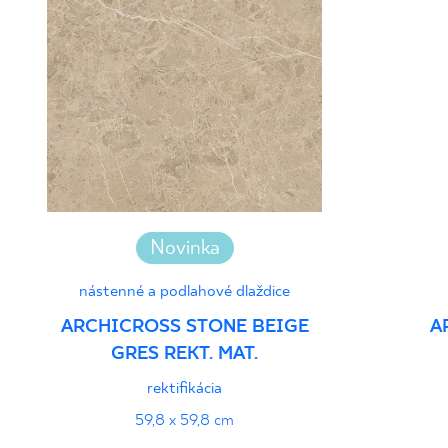
Novinka
nástenné a podlahové dlaždice
ARCHICROSS STONE BEIGE
A
GRES REKT. MAT.
rektifikácia
59,8 x 59,8 cm