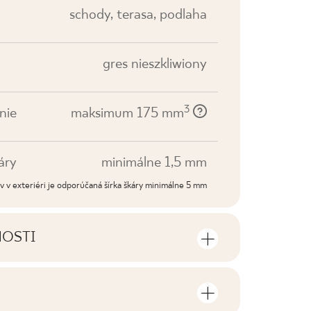
schody, terasa, podlaha
gres nieszkliwiony
3
nie
maksimum 175 mm
áry
minimálne 1,5 mm
dov v exteriéri je odporúčaná šírka škáry minimálne 5 mm
NOSTI
sti výrobku
sov a štvorcových metrov v jednom