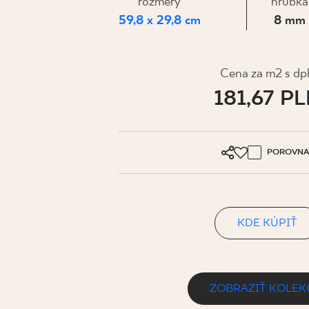
PRE BIZN
rozmery
hrúbka
59,8 x 29,8 cm
8 mm
MÔJ PROFIL
Cena za m2 s dp
181,67 P
KDE KÚPIŤ
O NÁS
KONTAKT
POROVNA
KDE KÚPIŤ
PL
EN
SK
DE
UK
RU
ZOBRAZIŤ KOLEK