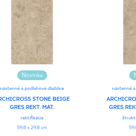
Certyfikat uprawnia
wyrobu znakiem bez
- Grupa BIa
Certyfikat uprawnia
wyrobu znakiem bez
1 - Grupa BIa
Novinka
nástenné a podlahové dlaždice
nástenné a
Vyhlásenia o výkone
RCHICROSS STONE BEIGE
ARCHICRO
GRES REKT. MAT.
GRES REK
rektifikácia
štrukt
59,8 x 29,8 cm
59,