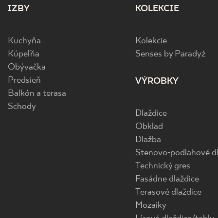
IZBY
KOLEKCIE
Kuchyňa
Kolekcie
Kúpeľňa
Senses by Paradyż
Obývačka
Predsieň
VÝROBKY
Balkón a terasa
Schody
Dlaždice
Obklad
Dlažba
Stenovo-podlahové dl
Technický gres
Fasádne dlaždice
Terasové dlaždice
Mozaiky