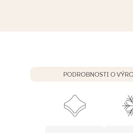
ARCHICROSS STONE WHITE STOPNI
59,8 x 29,8 cm
PODROBNOSTI O VÝR