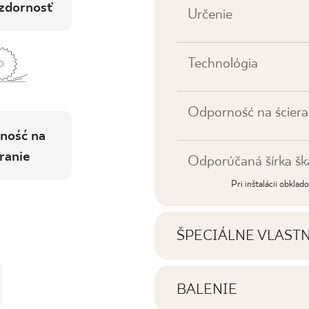
zdornosť
Určenie
Technológia
Odporność na ściera
ność na
ranie
Odporúčaná šírka šk
Pri inštalácii obkla
ŠPECIÁLNE VLAST
Najdôležitejšie vlastno
BALENIE
Informácie o počte ku