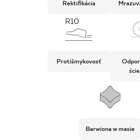
Rektifikácia
Mrazuv
Protišmykovosť
Odpor
ście
Barwiona w masie