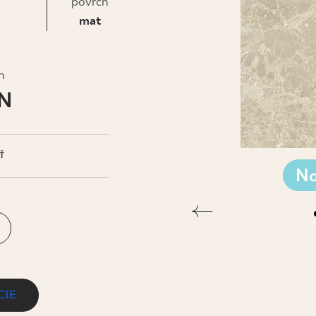
IS
povrch
mat
h
LN
Ť
No
CIE