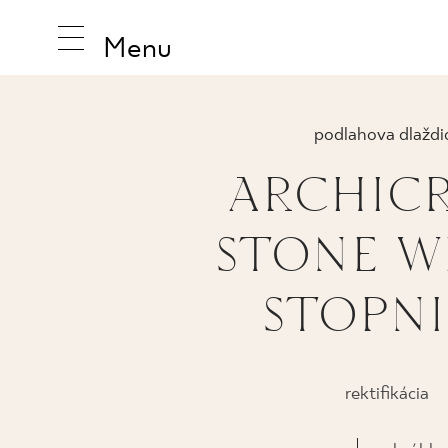
Menu
podlahova dlaždi
ARCHIC
INŠPIRUJ
STONE W
PRODUK
STOPN
KOLEKCI
PRASOWAN
rektifikácia