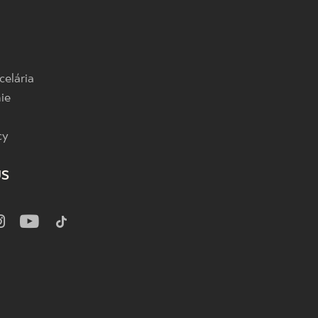
celária
ie
cy
US