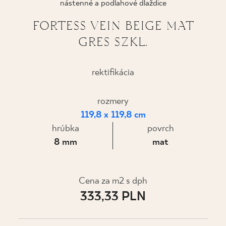
nástenné a podlahové dlaždice
KDE KÚPIŤ
FORTESS VEIN BEIGE MAT
GRES SZKL.
O NÁS
rektifikácia
MÔJ PROFIL
rozmery
119,8 x 119,8 cm
KONTAKT
hrúbka
povrch
8 mm
mat
PL
EN
SK
DE
UK
RU
Cena za m2 s dph
333,33 PLN