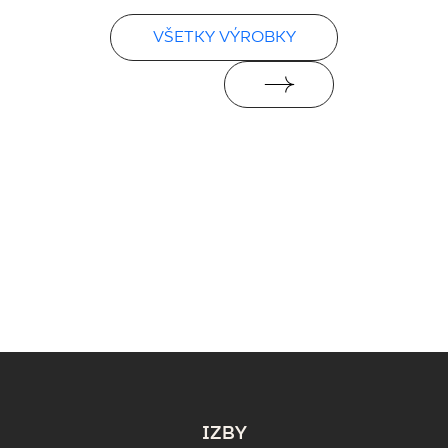
VŠETKY VÝROBKY
IZBY