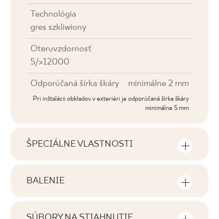
Technológia
gres szkliwiony
Oteruvzdornosť
5/>12000
Odporúčaná šírka škáry
minimálne 2 mm
Pri inštalácii obkladov v exteriéri je odporúčaná šírka škáry
minimálne 5 mm
ŠPECIÁLNE VLASTNOSTI
Najdôležitejšie vlastnosti výrobku
BALENIE
Tónovanie
Informácie o počte kusov a štvorcových
V2
metrov v jednom balení výrobku
SÚBORY NA STIAHNUTIE