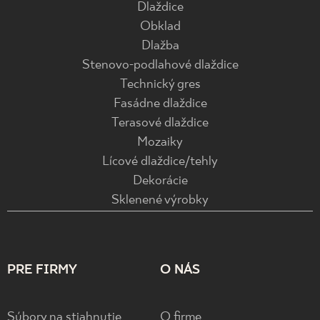
Dlaždice
Obklad
Dlažba
Stenovo-podlahové dlaždice
Technický gres
Fasádne dlaždice
Terasové dlaždice
Mozaiky
Lícové dlaždice/tehly
Dekorácie
Sklenené výrobky
PRE FIRMY
O NÁS
Súbory na stiahnutie
O firme