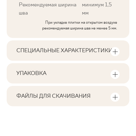
Рекомендуемая ширина
минимум 1,5
шва
мм
При укладке плитки на открытом воздухе
рекомендуемая ширина шва не менее 5 мм.
СПЕЦИАЛЬНЫЕ ХАРАКТЕРИСТИКИ
Основные характеристики продукта
УПАКОВКА
Тональность
Информация о количестве единиц
V3
продукции и квадратных метров на
ФАЙЛЫ ДЛЯ СКАЧИВАНИЯ
упаковку продукта
Лица
Здесь вы найдете файлы для скачивания,
F1-20
связанные с продуктом
Количество изделий в упаковке
Ректификация
12
да
Pobierz plik z teksturami