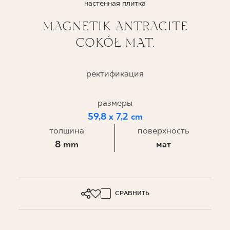
настенная плитка
ГДЕ КУПИТЬ
MAGNETIK ANTRACITE
COKÓŁ MAT.
О НАС
ректификация
МОЙ ПРОФИЛЬ
размеры
59,8 x 7,2 cm
КОНТАКТ
толщина
поверхность
8 mm
мат
PL
EN
SK
DE
UK
RU
СРАВНИТЬ