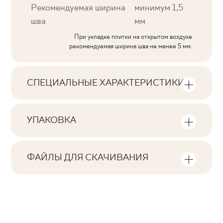
Рекомендуемая ширина
минимум 1,5
шва
мм
При укладке плитки на открытом воздухе
рекомендуемая ширина шва не менее 5 мм.
СПЕЦИАЛЬНЫЕ ХАРАКТЕРИСТИКИ
Основные характеристики продукта
УПАКОВКА
Тональность
Информация о количестве единиц
V3
продукции и квадратных метров на
ФАЙЛЫ ДЛЯ СКАЧИВАНИЯ
упаковку продукта
Лица
Здесь вы найдете файлы для скачивания,
F1-20
связанные с продуктом
Количество изделий в упаковке
Ректификация
8
да
Pobierz plik z teksturami