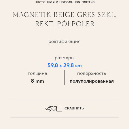
настенная и напольная плитка
ГДЕ КУПИТЬ
MAGNETIK BEIGE GRES SZKL.
REKT. PÓŁPOLER
О НАС
ректификация
МОЙ ПРОФИЛЬ
размеры
59,8 x 29,8 cm
КОНТАКТ
толщина
поверхность
8 mm
полуполированная
PL
EN
SK
DE
UK
RU
СРАВНИТЬ