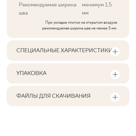
Рекомендуемая ширина
минимум 1,5
шва
мм
При укладке плитки на открытом воздухе
рекомендуемая ширина шва не менее 5 мм.
СПЕЦИАЛЬНЫЕ ХАРАКТЕРИСТИКИ
Основные характеристики продукта
УПАКОВКА
Тональность
Информация о количестве единиц
V3
продукции и квадратных метров на
ФАЙЛЫ ДЛЯ СКАЧИВАНИЯ
упаковку продукта
Лица
Здесь вы найдете файлы для скачивания,
F1-20
связанные с продуктом
Количество изделий в упаковке
Ректификация
8
да
Pobierz plik z teksturami