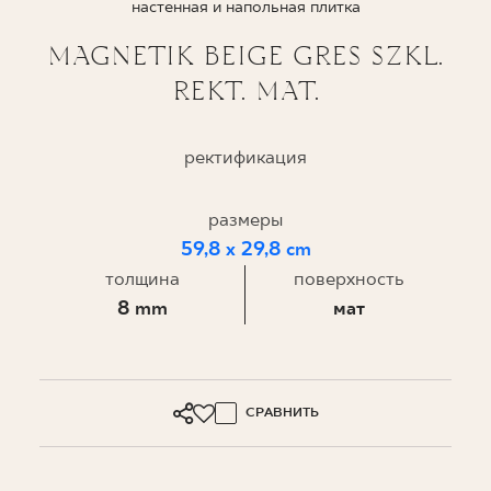
настенная и напольная плитка
ГДЕ КУПИТЬ
MAGNETIK BEIGE GRES SZKL.
REKT. MAT.
О НАС
ректификация
МОЙ ПРОФИЛЬ
размеры
59,8 x 29,8 cm
КОНТАКТ
толщина
поверхность
8 mm
мат
PL
EN
SK
DE
UK
RU
СРАВНИТЬ