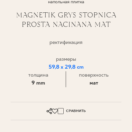
напольная плитка
ГДЕ КУПИТЬ
MAGNETIK GRYS STOPNICA
PROSTA NACINANA MAT
О НАС
ректификация
МОЙ ПРОФИЛЬ
размеры
59,8 x 29,8 cm
КОНТАКТ
толщина
поверхность
9 mm
мат
PL
EN
SK
DE
UK
RU
СРАВНИТЬ