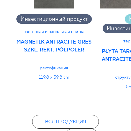
PDF
Инвестиционный продукт
Инвести
настенная и напольная плитка
тер
MAGNETIK ANTRACITE GRES
SZKL. REKT. PÓŁPOLER
PŁYTA TA
ANTRACITE
ректификация
119,8 x 59,8 cm
структ
59
ВСЯ ПРОДУКЦИЯ