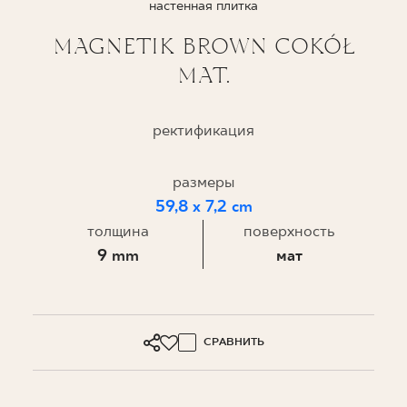
настенная плитка
ГДЕ КУПИТЬ
MAGNETIK BROWN COKÓŁ
MAT.
О НАС
ректификация
МОЙ ПРОФИЛЬ
размеры
59,8 x 7,2 cm
КОНТАКТ
толщина
поверхность
9 mm
мат
PL
EN
SK
DE
UK
RU
СРАВНИТЬ