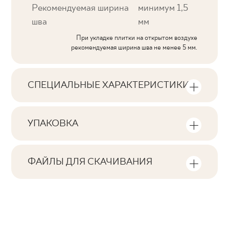
Рекомендуемая ширина
минимум 1,5
шва
мм
При укладке плитки на открытом воздухе
рекомендуемая ширина шва не менее 5 мм.
СПЕЦИАЛЬНЫЕ ХАРАКТЕРИСТИКИ
Основные характеристики продукта
УПАКОВКА
Тональность
Информация о количестве единиц
V3
продукции и квадратных метров на
ФАЙЛЫ ДЛЯ СКАЧИВАНИЯ
упаковку продукта
Лица
Здесь вы найдете файлы для скачивания,
F1-20
связанные с продуктом
Количество изделий в упаковке
Ректификация
11
да
Pobierz plik z teksturami