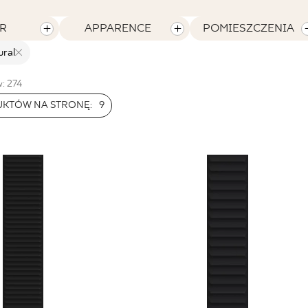
R
APPARENCE
POMIESZCZENIA
ural
: 274
UKTÓW NA STRONĘ:
9