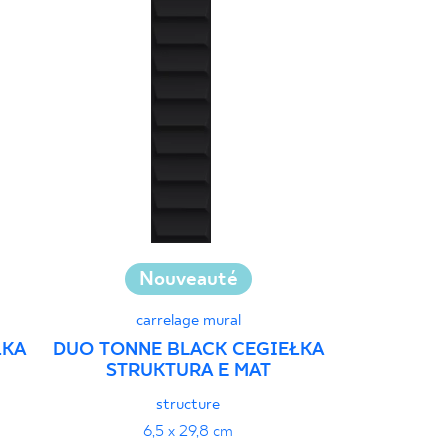
Nouveauté
N
Collecte 
carrelage mural
ŁKA
DUO TONNE BLACK CEGIEŁKA
car
STRUKTURA E MAT
GAMMA CO
ŚCI
structure
19
6,5 x 29,8 cm