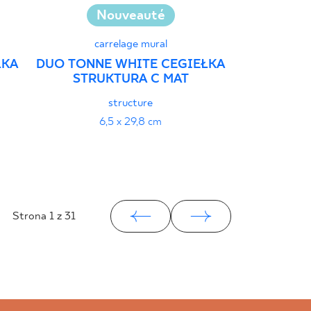
N
Nouveauté
Collecte 
carrelage mural
ŁKA
DUO TONNE WHITE CEGIEŁKA
car
STRUKTURA C MAT
GAMMA C
BEŻOWA
structure
19
6,5 x 29,8 cm
Strona
1
z 31