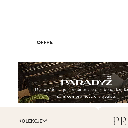
PRODUK
OFFRE
PL
EN
SK
DE
UK
RU
Des produits qui combinent le plus beau des de
sans compromettre la qualité.
PR
KOLEKCJE