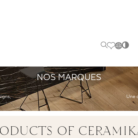
TY
K
ZADZWOŃ DO NAS
PL
+48 80
EN
SK
NOS MARQUES
DE
UK
signs,
Une q
FOLLOW US
RU
ODUCTS OF CERAMIK