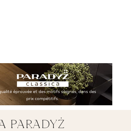
OLEKCJE
0 55 66 77
ualité éprouvée et des motifs soignés, dans des
prix compétitifs.
A PARADYŻ