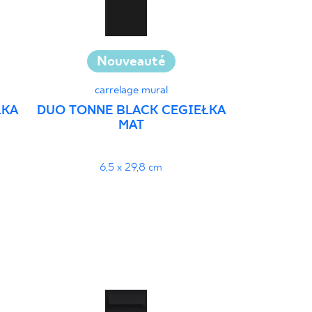
Nouveauté
N
carrelage mural
car
ŁKA
DUO TONNE BLACK CEGIEŁKA
DUO TONNE
MAT
STRU
6,5 x 29,8 cm
6,