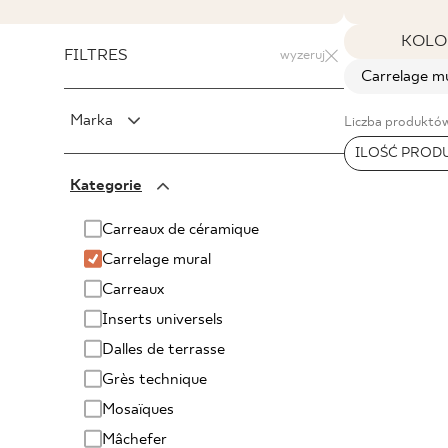
KOLO
FILTRES
wyzeruj
Carrelage m
Marka
Liczba produktów
ILOŚĆ PROD
PARADYŻ
Kategorie
PARADYŻ Classica
SENSES
Carreaux de céramique
Carrelage mural
Carreaux
Inserts universels
Dalles de terrasse
Grès technique
Mosaïques
Mâchefer