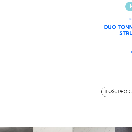
c
DUO TONN
STR
ILOŚĆ PROD