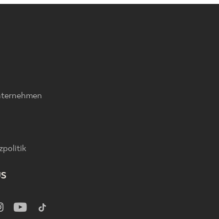
nternehmen
politik
US