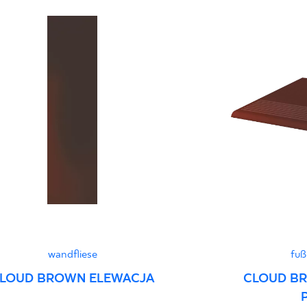
Certyfikat uprawnia
wyrobu znakiem bez
B-21
Certyfikat zgodnośc
96-N-21
Erklärungen zur Lei
wandfliese
fuß
LOUD BROWN ELEWACJA
CLOUD B