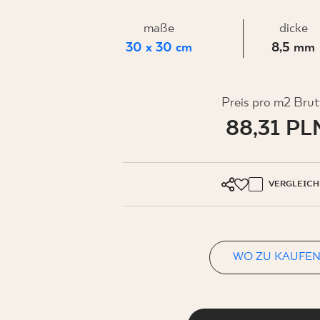
FÜR
maße
dicke
UNTERN
30 x 30 cm
8,5 mm
Preis pro m2 Brut
88,31 PL
MEIN PROFIL
WO ZU KAUFEN
ÜBER UNS
VERGLEICH
KONTAKT
WO ZU KAUFE
PL
EN
SK
DE
UK
RU