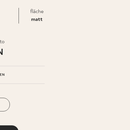
fläche
EHMEN
matt
to
N
EN
N