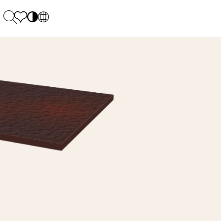
PL
EN
SK
Polecane
Montag - Freitag: 9:00 - 17:00
DE
Sintered stone 
Samstag: 10.00 - 14.00
UK
Monumental
0 55 66 77
RU