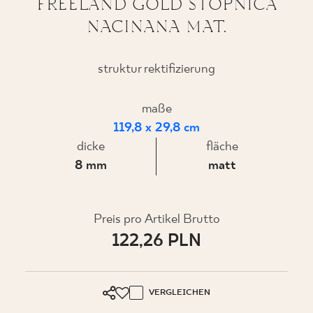
FREELAND GOLD STOPNICA
NACINANA MAT.
WO ZU KAUFEN
struktur rektifizierung
ÜBER UNS
maße
119,8 x 29,8 cm
dicke
fläche
MEIN PROFIL
8 mm
matt
KONTAKT
Preis pro Artikel Brutto
122,26 PLN
PL
EN
SK
DE
UK
RU
VERGLEICHEN