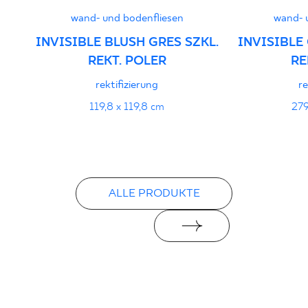
wand- und bodenfliesen
wand- 
Certyfikat uprawniający do oznaczania
INVISIBLE BLUSH GRES SZKL.
INVISIBLE
wyrobu znakiem bezpieczeństwa
REKT. POLER
RE
16/B/20-1 - Grupa BIa
rektifizierung
re
PDF 111 KB
119,8 x 119,8 cm
279
Erklärungen zur Leistung
PDF
ALLE PRODUKTE