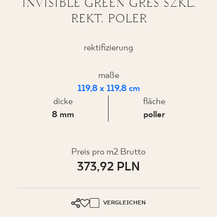
INVISIBLE GREEN GRES SZKL.
REKT. POLER
WO ZU KAUFEN
rektifizierung
ÜBER UNS
maße
119,8 x 119,8 cm
dicke
fläche
MEIN PROFIL
8 mm
poller
KONTAKT
Preis pro m2 Brutto
373,92 PLN
PL
EN
SK
DE
UK
RU
VERGLEICHEN