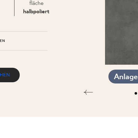
fläche
halbpoliert
EHMEN
EN
EHEN
Anlag
REKT. PÓŁPOLER