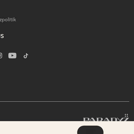
politik
US
OK