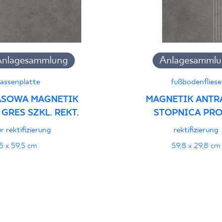
pieczeństwa B nr 95-
PDF 108 KB
Anlagesammlung
Anlagesammlu
jący do oznaczania
pieczeństwa 95/B/21
PDF 108 KB
rassenplatte
fußbodenfliese
ASOWA MAGNETIK
MAGNETIK ANTR
GRES SZKL. REKT.
STOPNICA PRO
NACINANA M
i z Polską Normą nr
r rektifizierung
rektifizierung
PDF 78 KB
5 x 59,5 cm
59,8 x 29,8 cm
stung
PDF