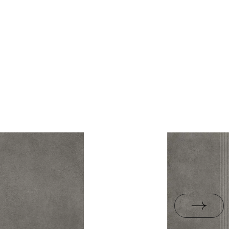
ja
1,43
rami
ZIP 90 MB
ja
 Verpackung
26,6
B-BK-60210-1554-20
R10
PDF 338 KB
liese
13.3
ja
B.BK.50111.0339.2024
PDF 602 KB
i Wyrobu z Polską
PDF 78 KB
rupa BIa
jacy do oznaczania