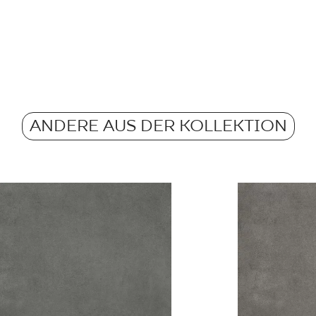
Rektifizierung
m2 pro Verpackung
Pobierz plik z tekstu
Frostbeständigkeit
Gewicht in kg für 1
Atest Higieniczny 
Rutschfestigkeit
- Grupa BIa
ANDERE AUS DER KOLLEKTION
Gewicht in kg für 1 F
Barwiona w masie
Atest Higieniczny 
Grupa BIa
Certyfikat Zgodnośc
Normą 96/N/21 - G
Certyfikat uprawnia