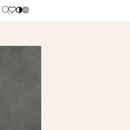
PL
EN
SK
Polecane
Montag - Freitag: 9:00 - 17:00
DE
Sintered stone 
Samstag: 10.00 - 14.00
UK
Monumental
0 55 66 77
RU