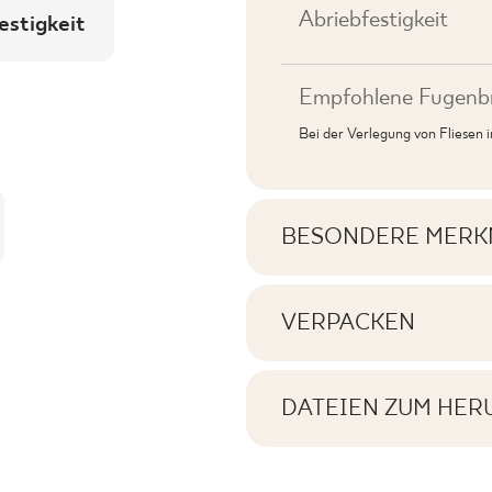
Abriebfestigkeit
estigkeit
Empfohlene Fugenbr
Bei der Verlegung von Fliesen
BESONDERE MERK
Wichtigste Produktme
VERPACKEN
Informationen über di
Tonal
Quadratmeter pro Pr
DATEIEN ZUM HER
Gesichter
Hier können Sie Date
finden
Anzahl der Produkte