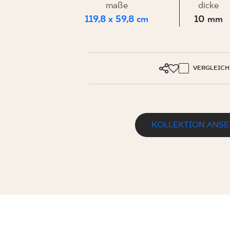
FÜR
maße
dicke
119,8 x 59,8 cm
10 mm
UNTERN
VERGLEICH
MEIN PROFIL
WO ZU KAUFEN
KOLLEKTION ANS
ÜBER UNS
KONTAKT
MAGNETIK ANTRACITE GRES SZKL. 
119,8 x 59,8 cm
PL
EN
SK
DE
UK
RU