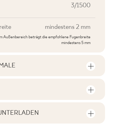
3/1500
eite
mindestens 2 mm
 im Außenbereich beträgt die empfohlene Fugenbreite
mindestens 5 mm
MALE
rkmale
e Anzahl der Stückzahlen und
V3
oduktpackung
UNTERLADEN
F1-10
ien zum Herunterladen zum Produkt
 in der Verpackung
2