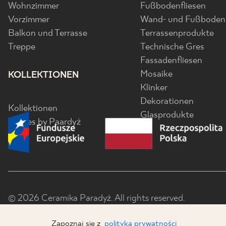
Wohnzimmer
Fußbodenfliesen
Vorzimmer
Wand- und Fußbodenf
Balkon und Terrasse
Terrassenprodukte
Treppe
Technische Gres
Fassadenfliesen
Mosaike
KOLLEKTIONEN
Klinker
Dekorationen
Kollektionen
Glasprodukte
Senses by Paardyż
© 2026 Ceramika Paradyż. All rights reserved.
Zapoznaj się z
polityką prywatności