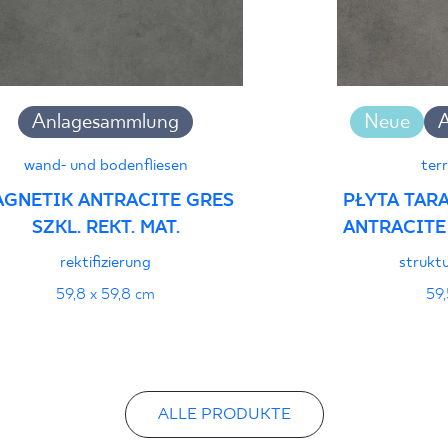
wyrobu znakiem bez
B-21
Anlagesammlung
Neue
Certyfikat uprawnia
wyrobu znakiem bez
wand- und bodenfliesen
ter
- Grupa BIa
GNETIK ANTRACITE GRES
PŁYTA TAR
SZKL. REKT. MAT.
ANTRACITE 
Certyfikat zgodnośc
rektifizierung
struktu
96-N-21
59,8 x 59,8 cm
59,
Erklärungen zur Lei
ALLE PRODUKTE