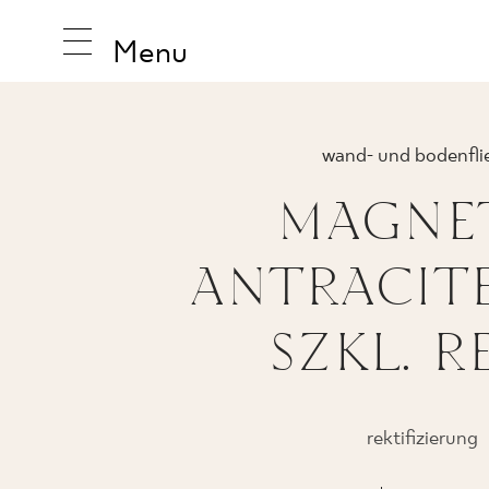
Menu
wand- und bodenfli
MAGNE
INSPIRA
ANTRACIT
PRODUK
SZKL. R
KOLLEK
PÓŁPO
rektifizierung