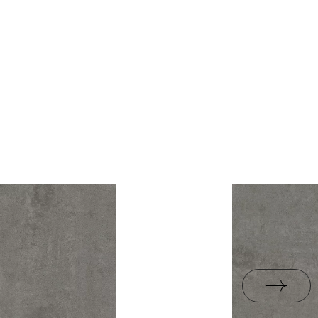
nein
1,43
rami
ZIP 21 MB
ja
 Verpackung
26,6
B-BK-60210-1554-20
R10
PDF 338 KB
liese
3.33
ja
B.BK.50111.0339.2024
PDF 602 KB
i Wyrobu z Polską
PDF 78 KB
rupa BIa
jacy do oznaczania