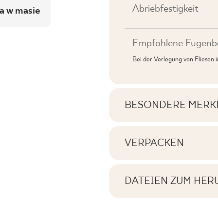
Abriebfestigkeit
a w masie
Empfohlene Fugenbr
Bei der Verlegung von Fliesen
BESONDERE MERK
Wichtigste Produktme
VERPACKEN
Informationen über di
Tonal
Quadratmeter pro Pr
DATEIEN ZUM HER
Gesichter
Hier können Sie Date
finden
Anzahl der Produkte