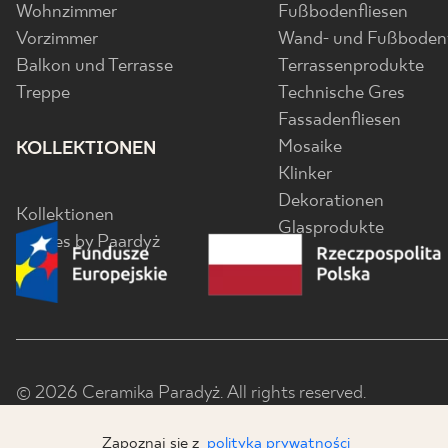
Wohnzimmer
Fußbodenfliesen
Vorzimmer
Wand- und Fußbodenf
Balkon und Terrasse
Terrassenprodukte
Treppe
Technische Gres
Fassadenfliesen
Mosaike
KOLLEKTIONEN
Klinker
Dekorationen
Kollektionen
Glasprodukte
Senses by Paardyż
© 2026 Ceramika Paradyż. All rights reserved.
Zapoznaj się z
polityką prywatności