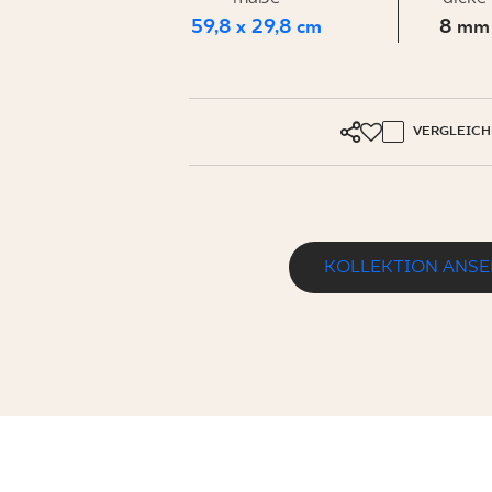
FÜR
59,8 x 29,8 cm
8 mm
UNTERN
VERGLEICH
MEIN PROFIL
WO ZU KAUFEN
KOLLEKTION ANS
ÜBER UNS
KONTAKT
PURE ART BASALT GRES SZKL. REKT. 
59,8 x 29,8 cm
PL
EN
SK
DE
UK
RU