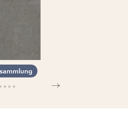
esammlung
KOLLEKTION ANSEHEN