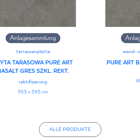
wyrobu znakiem bez
B-21
Anlagesammlung
Anla
Certyfikat uprawnia
wyrobu znakiem bez
terrassenplatte
wand- u
- Grupa BIa
ŁYTA TARASOWA PURE ART
PURE ART B
BASALT GRES SZKL. REKT.
6
Certyfikat zgodnośc
rektifizierung
96-N-21
59,5 x 59,5 cm
Erklärungen zur Lei
ALLE PRODUKTE