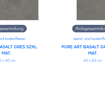
pieczeństwa B nr 95-
PDF 108 KB
gesammlung
Anlagesammlu
jący do oznaczania
pieczeństwa 95/B/21
PDF 108 KB
nd bodenfliesen
wand- und bodenfli
ASALT GRES SZKL.
PURE ART BASALT GR
MAT.
MAT.
0 x 60 cm
60 x 30 cm
i z Polską Normą nr
PDF 78 KB
stung
PDF