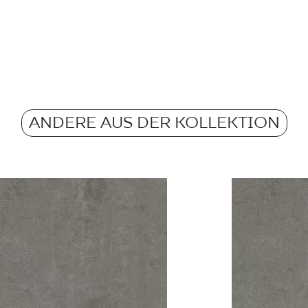
Rektifizierung
m2 pro Verpackung
Pobierz plik z tekstu
Frostbeständigkeit
Gewicht in kg für 1
Atest Higieniczny 
Rutschfestigkeit
- Grupa BIa
ANDERE AUS DER KOLLEKTION
Gewicht in kg für 1 F
Barwiona w masie
Atest Higieniczny 
Grupa BIa
Certyfikat Zgodnośc
Normą 96/N/21 - G
Certyfikat uprawnia