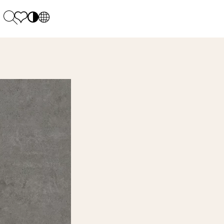
PL
EN
SK
Polecane
Montag - Freitag: 9:00 - 17:00
DE
Sintered stone 
Samstag: 10.00 - 14.00
UK
Monumental
0 55 66 77
RU