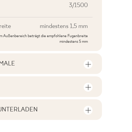
3/1500
eite
mindestens 1,5 mm
 im Außenbereich beträgt die empfohlene Fugenbreite
mindestens 5 mm
MALE
rkmale
e Anzahl der Stückzahlen und
V1
oduktpackung
UNTERLADEN
F1-20
ien zum Herunterladen zum Produkt
 in der Verpackung
8