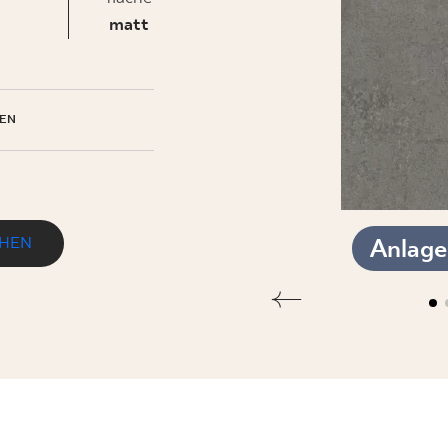
matt
EHMEN
EN
EHEN
Anlag
MAT.