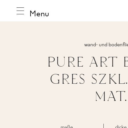
Menu
wand- und bodenfli
INSPIRA
PURE ART 
GRES SZKL.
PRODUK
MAT.
KOLLEK
maße
dicke