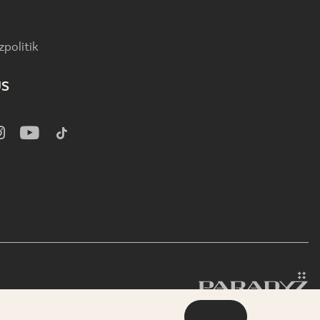
politik
US
OK