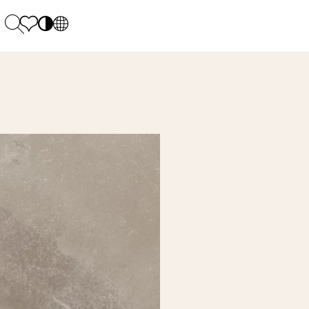
PL
EN
SK
Polecane
Montag - Freitag: 9:00 - 17:00
DE
Sintered stone 
Samstag: 10.00 - 14.00
UK
Monumental
0 55 66 77
RU