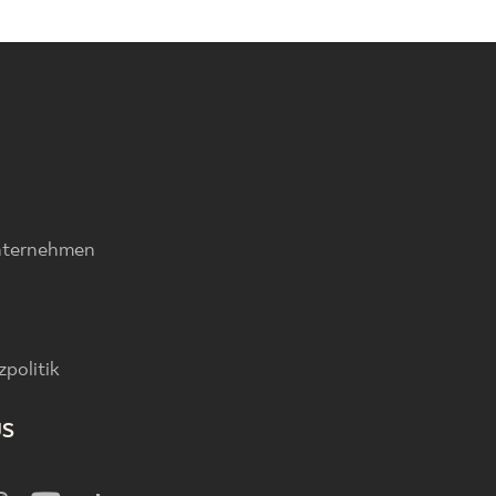
nternehmen
politik
US