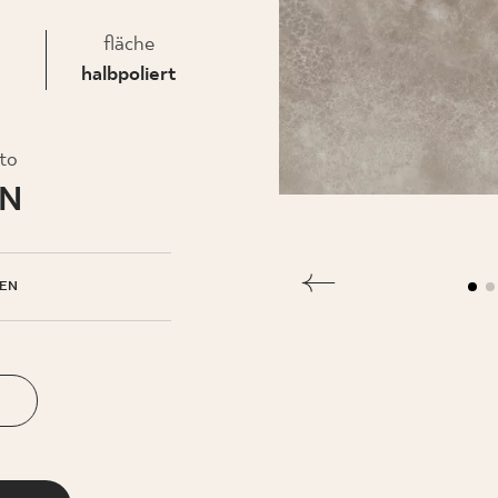
fläche
EHMEN
halbpoliert
to
LN
EN
N