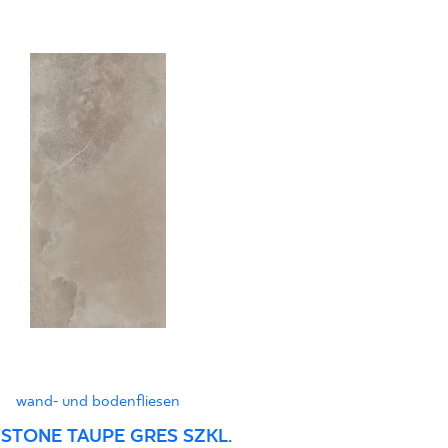
i Wyrobu z Polską
PDF 397 KB
pa BIa
jący do oznaczania
pieczeństwa 2/B/22 -
PDF 455 KB
stung
PDF
wand- und bodenfliesen
STONE TAUPE GRES SZKL.