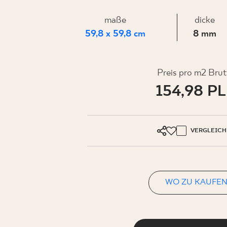
FÜR
maße
dicke
UNTERN
59,8 x 59,8 cm
8 mm
Preis pro m2 Brut
154,98 P
MEIN PROFIL
WO ZU KAUFEN
ÜBER UNS
VERGLEICH
KONTAKT
WO ZU KAUFE
PL
EN
SK
DE
UK
RU