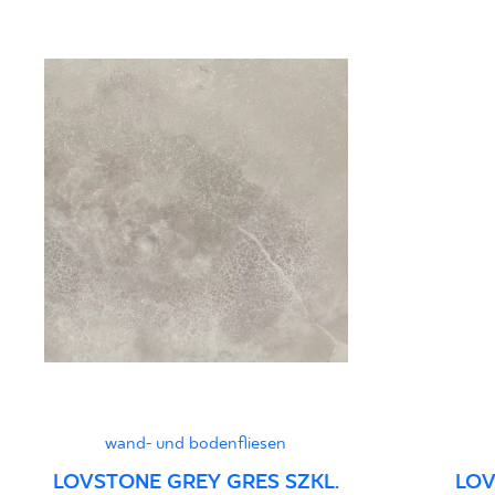
Certyfikat Zgodnośc
Normą 3/N/22 - Gru
Certyfikat uprawnia
wyrobu znakiem bez
Grupa BIa
Erklärungen zur Lei
wand- und bodenfliesen
LOVSTONE GREY GRES SZKL.
LOV