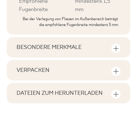
Empfohlene
mindestens 1,5
Fugenbreite
mm
Bei der Verlegung von Fliesen im Außenbereich beträgt
die empfohlene Fugenbreite mindestens 5 mm
BESONDERE MERKMALE
Wichtigste Produktmerkmale
VERPACKEN
Tonal
Informationen über die Anzahl der
V3
Stückzahlen und Quadratmeter pro
DATEIEN ZUM HERUNTERLADEN
Produktpackung
Gesichter
Hier können Sie Dateien zum Herunterladen
F1-80
zum Produkt finden
Anzahl der Produkte in der Verpackung
Rektifizierung
4
ja
Pobierz plik z teksturami
m2 pro Verpackung