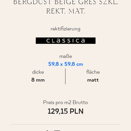
BERGDUST BEIGE GRES SZKL.
REKT. MAT.
WO ZU KAUFEN
rektifizierung
ÜBER UNS
maße
MEIN PROFIL
59,8 x 59,8 cm
dicke
fläche
8 mm
matt
KONTAKT
Preis pro m2 Brutto
PL
EN
SK
DE
UK
RU
129,15 PLN