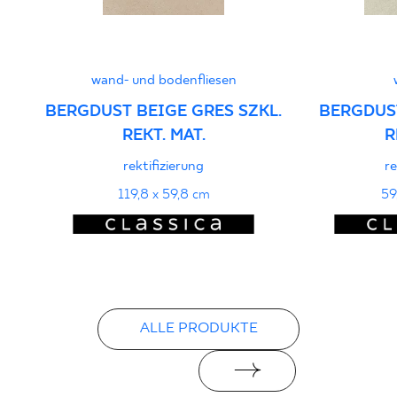
PDF
wand- und bodenfliesen
BERGDUST BEIGE GRES SZKL.
BERGDUS
REKT. MAT.
R
rektifizierung
re
119,8 x 59,8 cm
59
ALLE PRODUKTE