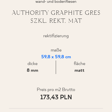
wand- und bodenfliesen
AUTHORITY GRAPHITE GRES
SZKL. REKT. MAT
WO ZU KAUFEN
ÜBER UNS
rektifizierung
maße
MEIN PROFIL
59,8 x 59,8 cm
dicke
fläche
8 mm
matt
KONTAKT
Preis pro m2 Brutto
PL
EN
SK
DE
UK
RU
173,43 PLN