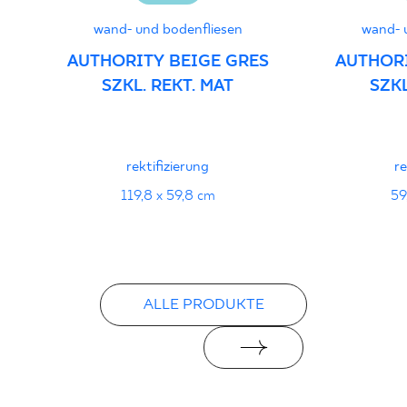
wand- und bodenfliesen
wand- 
Certyfikat uprawniający do oznaczania
AUTHORITY BEIGE GRES
AUTHORI
wyrobu znakiem bezpieczeństwa
SZKL. REKT. MAT
SZKL
16/B/20-1 - Grupa BIa
PDF 111 KB
rektifizierung
re
Erklärungen zur Leistung
119,8 x 59,8 cm
59
PDF
ALLE PRODUKTE