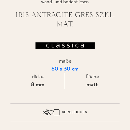
wand- und bodenfliesen
IBIS ANTRACITE GRES SZKL.
MAT.
WO ZU KAUFEN
ÜBER UNS
maße
MEIN PROFIL
60 x 30 cm
dicke
fläche
KONTAKT
8 mm
matt
PL
EN
SK
DE
UK
RU
VERGLEICHEN