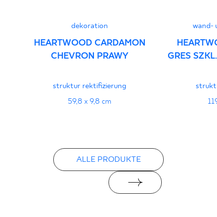
dekoration
wand- 
HEARTWOOD CARDAMON
HEARTW
CHEVRON PRAWY
GRES SZKL
struktur rektifizierung
strukt
59,8 x 9,8 cm
11
ALLE PRODUKTE