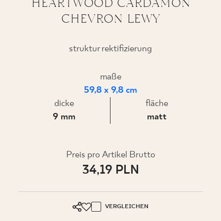
HEARTWOOD CARDAMON
CHEVRON LEWY
WO ZU KAUFEN
struktur rektifizierung
ÜBER UNS
maße
59,8 x 9,8 cm
dicke
fläche
MEIN PROFIL
9 mm
matt
KONTAKT
Preis pro Artikel Brutto
34,19 PLN
PL
EN
SK
DE
UK
RU
VERGLEICHEN