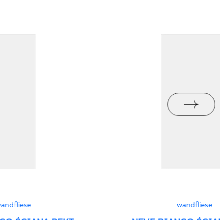
liese
2.9
i Wyrobu z Polską
PDF 379 KB
upa BIII
jący do oznaczania
pieczeństwa B nr
PDF 401 KB
I
stung
PDF
andfliese
wandfliese