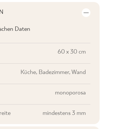
N
ischen Daten
60 x 30 cm
Küche, Badezimmer, Wand
monoporosa
eite
mindestens 3 mm