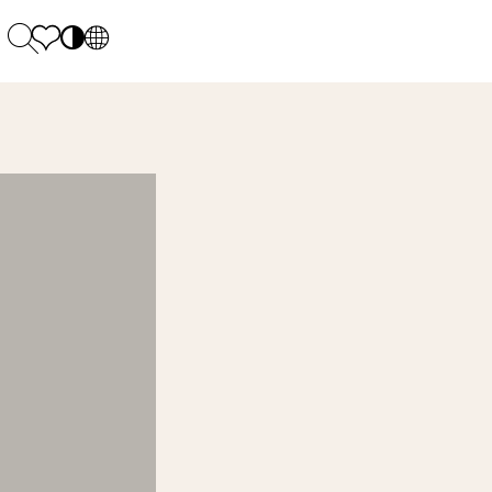
PL
EN
SK
Polecane
Montag - Freitag: 9:00 - 17:00
DE
Sintered stone 
Samstag: 10.00 - 14.00
UK
Monumental
0 55 66 77
RU