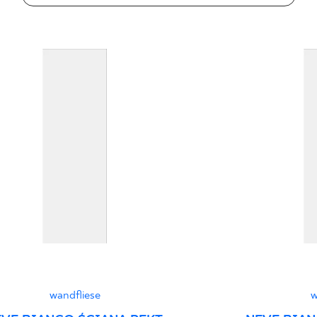
Gewicht in kg für 1 F
Certyfikat Zgodnośc
Normą 52/N/22 - Gr
Certyfikat uprawnia
wyrobu znakiem bez
51/B/22 - Grupa BII
Erklärungen zur Lei
wandfliese
w