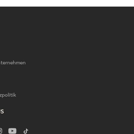
nternehmen
politik
US