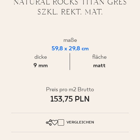
NATURAL ROCKS TITAN GRES
SZKL. REKT. MAT.
WO ZU KAUFEN
maße
ÜBER UNS
59,8 x 29,8 cm
dicke
fläche
9 mm
matt
MEIN PROFIL
Preis pro m2 Brutto
KONTAKT
153,75 PLN
PL
EN
SK
DE
UK
RU
VERGLEICHEN