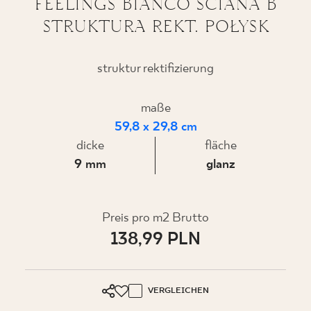
FEELINGS BIANCO ŚCIANA B
STRUKTURA REKT. POŁYSK
WO ZU KAUFEN
struktur rektifizierung
ÜBER UNS
maße
59,8 x 29,8 cm
dicke
fläche
MEIN PROFIL
9 mm
glanz
KONTAKT
Preis pro m2 Brutto
138,99 PLN
PL
EN
SK
DE
UK
RU
VERGLEICHEN