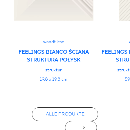
Erklärungen zur Leistung
PDF
wandfliese
FEELINGS BIANCO ŚCIANA
FEELINGS 
STRUKTURA POŁYSK
STRU
struktur
strukt
19,8 x 19,8 cm
59
ALLE PRODUKTE