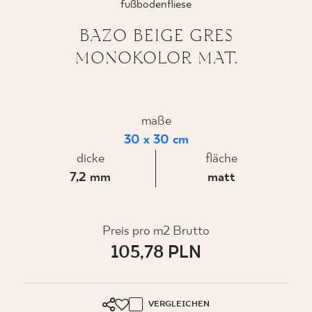
fußbodenfliese
BAZO BEIGE GRES
MONOKOLOR MAT.
WO ZU KAUFEN
ÜBER UNS
maße
30 x 30 cm
MEIN PROFIL
dicke
fläche
7,2 mm
matt
KONTAKT
Preis pro m2 Brutto
105,78 PLN
PL
EN
SK
DE
UK
RU
VERGLEICHEN