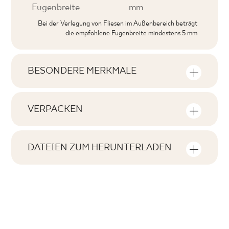
Fugenbreite
mm
Bei der Verlegung von Fliesen im Außenbereich beträgt
die empfohlene Fugenbreite mindestens 5 mm
BESONDERE MERKMALE
Wichtigste Produktmerkmale
VERPACKEN
Tonal
Informationen über die Anzahl der
V0
Stückzahlen und Quadratmeter pro
DATEIEN ZUM HERUNTERLADEN
Produktpackung
Gesichter
Hier können Sie Dateien zum Herunterladen
F1
zum Produkt finden
Anzahl der Produkte in der Verpackung
Rektifizierung
17
nein
Pobierz plik z teksturami
m2 pro Verpackung
Frostbeständigkeit