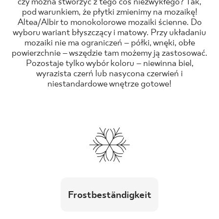
czy można stworzyć z tego coś niezwykłego? Tak,
pod warunkiem, że płytki zmienimy na mozaikę!
Altea/Albir to monokolorowe mozaiki ścienne. Do
wyboru wariant błyszczący i matowy. Przy układaniu
mozaiki nie ma ograniczeń – półki, wnęki, obłe
powierzchnie – wszędzie tam możemy ją zastosować.
Pozostaje tylko wybór koloru – niewinna biel,
wyrazista czerń lub nasycona czerwień i
niestandardowe wnętrze gotowe!
Frostbeständigkeit