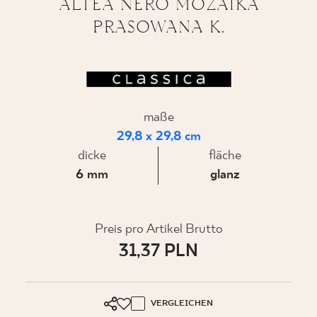
ALTEA NERO MOZAIKA
PRASOWANA K.
WO ZU KAUFEN
ÜBER UNS
maße
29,8 x 29,8 cm
MEIN PROFIL
dicke
fläche
6 mm
glanz
KONTAKT
Preis pro Artikel Brutto
31,37 PLN
PL
EN
SK
DE
UK
RU
VERGLEICHEN