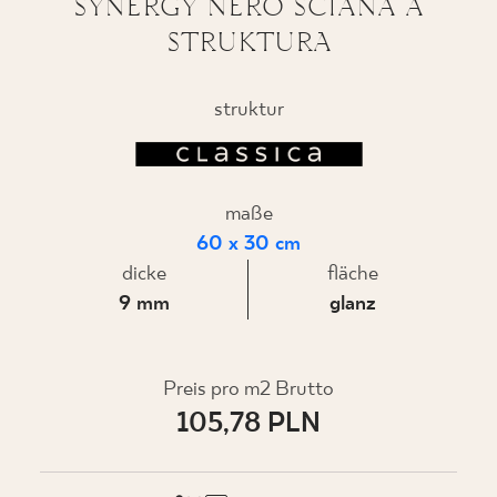
SYNERGY NERO ŚCIANA A
STRUKTURA
WO ZU KAUFEN
struktur
ÜBER UNS
maße
MEIN PROFIL
60 x 30 cm
dicke
fläche
9 mm
glanz
KONTAKT
Preis pro m2 Brutto
PL
EN
SK
DE
UK
RU
105,78 PLN