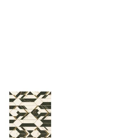
 in der Verpackung
8
nein
1,44
rami
ZIP 827 KB
nein
 Verpackung
23,19
B-BK-60211-0341-21 -
ND
PDF 368 KB
liese
2.9
i Wyrobu z Polską
PDF 379 KB
upa BIII
jący do oznaczania
pieczeństwa B nr
PDF 401 KB
I