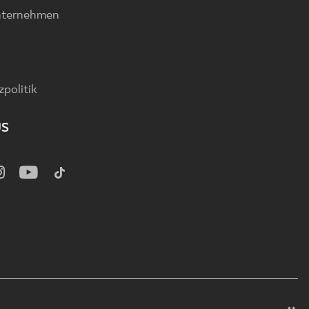
nternehmen
politik
US