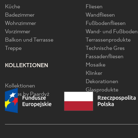
Küche
Fliesen
Badezimmer
Wandfliesen
Wohnzimmer
Fußbodenfliesen
Vorzimmer
Wand- und Fußbodenf
Balkon und Terrasse
Terrassenprodukte
Treppe
Technische Gres
Fassadenfliesen
Mosaike
KOLLEKTIONEN
Klinker
Dekorationen
Kollektionen
Glasprodukte
Senses by Paardyż