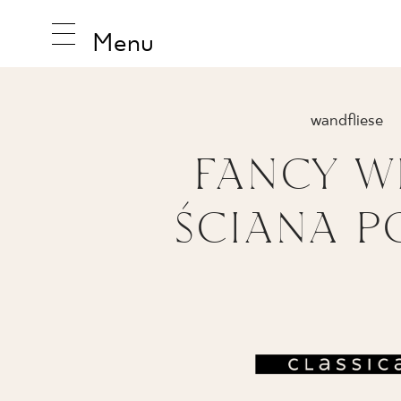
Menu
wandfliese
FANCY W
INSPIRA
ŚCIANA P
PRODUK
KOLLEK