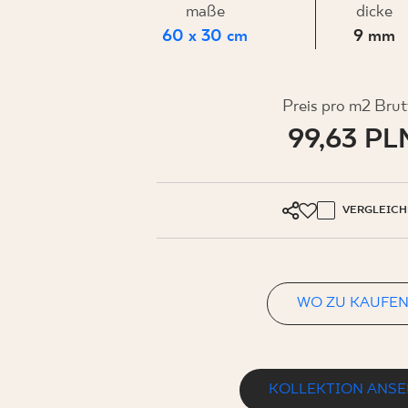
FÜR
maße
dicke
60 x 30 cm
9 mm
UNTERN
Preis pro m2 Brut
99,63 PL
MEIN PROFIL
WO ZU KAUFEN
VERGLEICH
ÜBER UNS
KONTAKT
WO ZU KAUFE
PL
EN
SK
DE
UK
RU
KOLLEKTION ANS