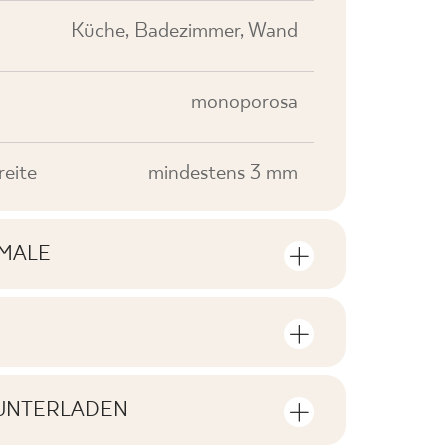
Küche, Badezimmer, Wand
monoporosa
eite
mindestens 3 mm
MALE
rkmale
e Anzahl der Stückzahlen und
V2
oduktpackung
UNTERLADEN
F1-80
ien zum Herunterladen zum Produkt