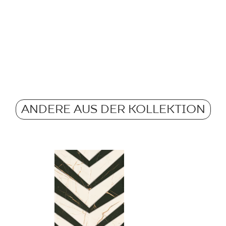
finden
Anzahl der Produkte
Rektifizierung
m2 pro Verpackung
Pobierz plik z tekstu
Frostbeständigkeit
Gewicht in kg für 1
Atest Higieniczny 
Rutschfestigkeit
Grupa BIII
ANDERE AUS DER KOLLEKTION
Gewicht in kg für 1 F
Certyfikat Zgodnośc
Normą 52/N/22 - Gr
Certyfikat uprawnia
wyrobu znakiem bez
51/B/22 - Grupa BII