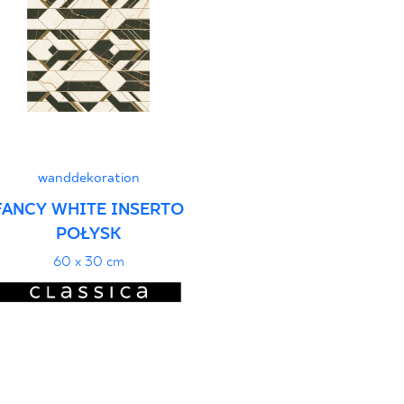
stung
PDF
wanddekoration
FANCY WHITE INSERTO
POŁYSK
60 x 30 cm