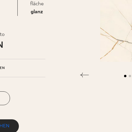
fläche
glanz
EHMEN
to
N
EN
N
EHEN