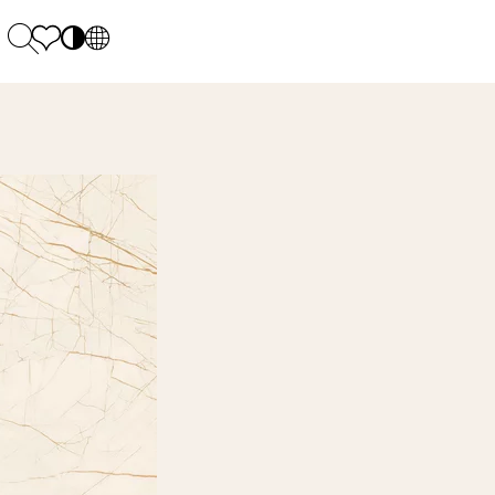
PL
EN
SK
Polecane
Montag - Freitag: 9:00 - 17:00
DE
Sintered stone 
Samstag: 10.00 - 14.00
UK
Monumental
0 55 66 77
RU