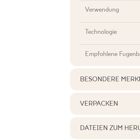
Verwendung
Technologie
Empfohlene Fugenbr
BESONDERE MERK
Wichtigste Produktme
VERPACKEN
Informationen über di
Tonal
Quadratmeter pro Pr
DATEIEN ZUM HER
Gesichter
Hier können Sie Date