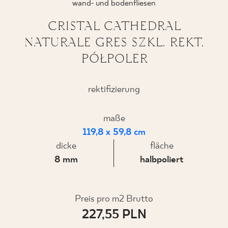
wand- und bodenfliesen
CRISTAL CATHEDRAL
NATURALE GRES SZKL. REKT.
WO ZU KAUFEN
PÓŁPOLER
ÜBER UNS
rektifizierung
MEIN PROFIL
maße
119,8 x 59,8 cm
dicke
KONTAKT
fläche
8 mm
halbpoliert
PL
EN
SK
DE
UK
RU
Preis pro m2 Brutto
227,55 PLN