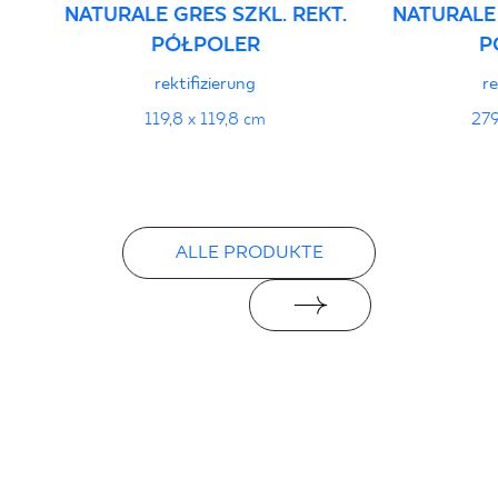
NATURALE GRES SZKL. REKT.
NATURALE 
16/B/20-1 - Grupa BIa
PÓŁPOLER
P
PDF 111 KB
rektifizierung
re
Erklärungen zur Leistung
119,8 x 119,8 cm
279
PDF
ALLE PRODUKTE