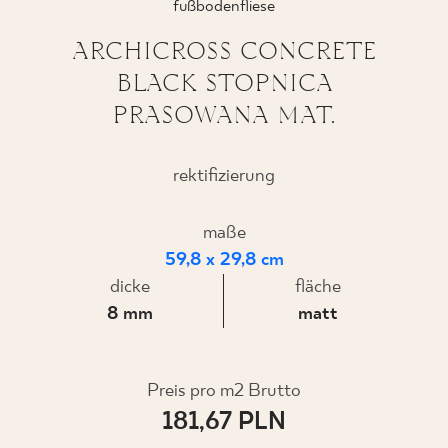
fußbodenfliese
ARCHICROSS CONCRETE
BLACK STOPNICA
WO ZU KAUFEN
PRASOWANA MAT.
ÜBER UNS
rektifizierung
MEIN PROFIL
maße
59,8 x 29,8 cm
dicke
KONTAKT
fläche
8 mm
matt
PL
EN
SK
DE
UK
RU
Preis pro m2 Brutto
181,67 PLN