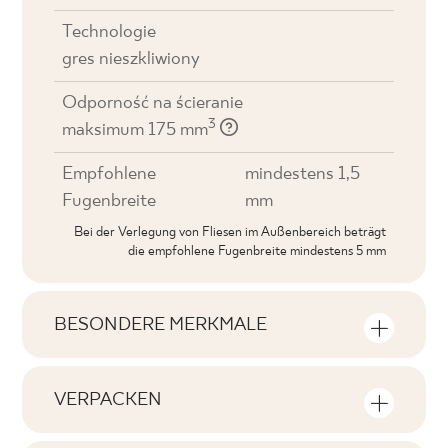
Technologie
gres nieszkliwiony
Odporność na ścieranie
3
maksimum 175 mm
Empfohlene
mindestens 1,5
Fugenbreite
mm
Bei der Verlegung von Fliesen im Außenbereich beträgt
die empfohlene Fugenbreite mindestens 5 mm
BESONDERE MERKMALE
Wichtigste Produktmerkmale
VERPACKEN
Tonal
Informationen über die Anzahl der
V2