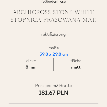
fußbodenfliese
ARCHICROSS STONE WHITE
STOPNICA PRASOWANA MAT.
WO ZU KAUFEN
ÜBER UNS
rektifizierung
maße
MEIN PROFIL
59,8 x 29,8 cm
dicke
fläche
8 mm
matt
KONTAKT
Preis pro m2 Brutto
PL
EN
SK
DE
UK
RU
181,67 PLN