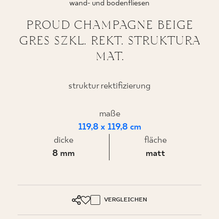
wand- und bodenfliesen
PROUD CHAMPAGNE BEIGE
GRES SZKL. REKT. STRUKTURA
WO ZU KAUFEN
MAT.
ÜBER UNS
struktur rektifizierung
MEIN PROFIL
maße
119,8 x 119,8 cm
dicke
KONTAKT
fläche
8 mm
matt
PL
EN
SK
DE
UK
RU
VERGLEICHEN