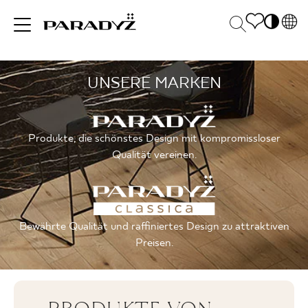
PL
EN
UNSERE MARKEN
INSPIRATIONEN
SK
Po
DE
S
UK
M
PRODUKTE
Produkte, die schönstes Design mit kompromissloser
RU
Qualität vereinen.
KOLLEKTIONEN
Bewährte Qualität und raffiniertes Design zu attraktiven
Preisen.
FÜR
UNTERNEHMEN