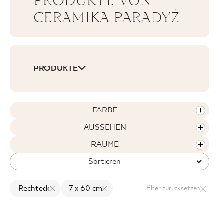
PRODUKTE VON
CERAMIKA PARADYŻ
WO ZU KAUFEN
PRODUKTE
ÜBER UNS
MEIN PROFIL
FARBE
AUSSEHEN
KONTAKT
RÄUME
Sortieren
PL
EN
SK
DE
UK
RU
Rechteck
7 x 60 cm
filter zurücksetzen