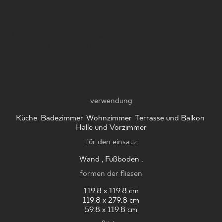
ELITE
Die zeitlose Schönheit von Calacatta inspiriert immer
WO ZU KAUFEN
wieder. Dieser edle Marmor mit subtiler Maserung
schafft eine schicke Atmosphäre im Innenraum
ÜBER UNS
verwendung
MEIN PROFIL
Küche
,
Badezimmer
,
Wohnzimmer
,
Terrasse und Balkon
,
Halle und Vorzimmer
für den einsatz
KONTAKT
Wand , Fußboden ,
formen der fliesen
PL
EN
SK
DE
UK
RU
119.8 x 119.8 cm
119.8 x 279.8 cm
59.8 x 119.8 cm