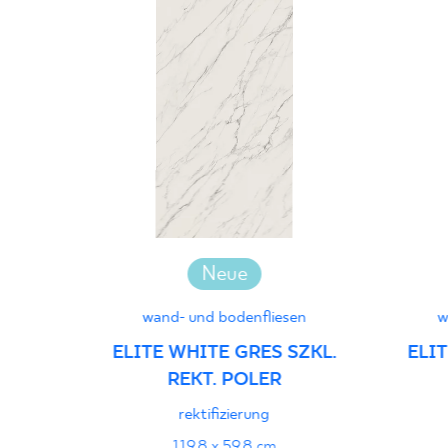
Neue
wand- und bodenfliesen
w
ELITE WHITE GRES SZKL.
ELIT
REKT. POLER
rektifizierung
119,8 x 59,8 cm