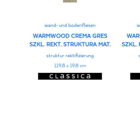
wand- und bodenfliesen
w
WARMWOOD CREMA GRES
WAR
SZKL. REKT. STRUKTURA MAT.
SZKL.
struktur rektifizierung
119,8 x 19,8 cm