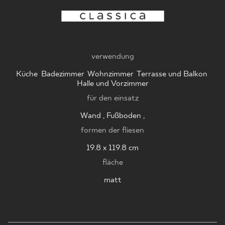
WO ZU KAUFEN
verwendung
ÜBER UNS
Küche
,
Badezimmer
,
Wohnzimmer
,
Terrasse und Balkon
,
Halle und Vorzimmer
für den einsatz
MEIN PROFIL
Wand , Fußboden ,
formen der fliesen
KONTAKT
19.8 x 119.8 cm
fläche
matt
PL
EN
SK
DE
UK
RU