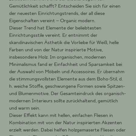
Gemütlichkeit schafft? Entscheiden Sie sich für einen
der neuesten Einrichtungstrends, der all diese
Eigenschaften vereint – Organic modern.
WO ZU KAUFEN
Dieser Trend hat Elemente der beliebtesten
Einrichtungsstile vereint. Er entnimmt der
ÜBER UNS
skandinavischen Ästhetik die Vorliebe für Weiß, helle
Farben und von der Natur inspirierte Motive,
insbesondere Holz. Im organischen, modernen
Minimalismus fand er Einfachheit und Sparsamkeit bei
MEIN PROFIL
der Auswahl von Möbeln und Accessoires. Er übernahm
die stimmungsvollsten Elemente aus dem Boho-Stil, d.
h. weiche Stoffe, geschwungene Formen sowie Spitzen-
KONTAKT
und Blumenmotive. Der Gesamteindruck des organisch-
modernen Interieurs sollte zurückhaltend, gemütlich
und warm sein.
PL
EN
SK
DE
UK
RU
Dieser Effekt kann mit hellen, einfachen Fliesen in
Kombination mit von der Natur inspirierten Akzenten
erzielt werden. Dabei helfen holzgemaserte Fliesen oder